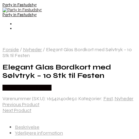
Party In Festudstyr
Party In Festudstyr
Forside
/
Nyheder
/
Elegant Glas Bordkort med Sølvtryk – 10
Stk til Festen
Elegant Glas Bordkort med
Sølvtryk – 10 Stk til Festen
Købes hos Festkassen
Varenummer (SKU):
16542140de5c
Kategorier:
Fest
,
Nyheder
Previous Product
Next Product
Beskrivelse
Yderligere information