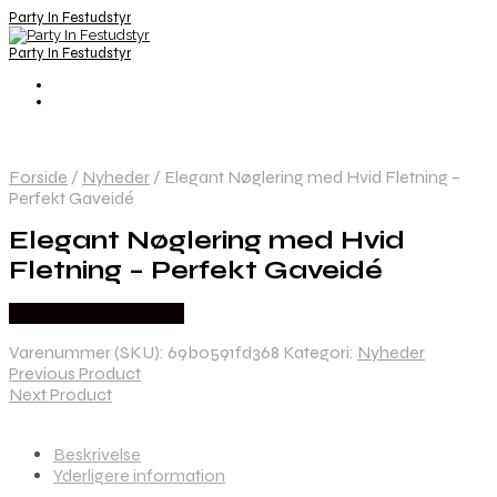
Party In Festudstyr
Party In Festudstyr
Forside
/
Nyheder
/
Elegant Nøglering med Hvid Fletning –
Perfekt Gaveidé
Elegant Nøglering med Hvid
Fletning – Perfekt Gaveidé
Købes hos Festkassen
Varenummer (SKU):
69b0591fd368
Kategori:
Nyheder
Previous Product
Next Product
Beskrivelse
Yderligere information