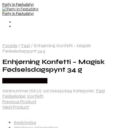
Party In Festudstyr
Party In Festudstyr
Forside
/
Fest
/
Enhjørning Konfetti – Magisk
Fødselsdagspynt 34 g
Enhjørning Konfetti – Magisk
Fødselsdagspynt 34 g
Købes hos Festkassen
Varenummer (SKU):
2a176e95c694
Kategorier:
Fest
,
Fødselsdag
,
Konfetti
Previous Product
Next Product
Beskrivelse
Yderligere information