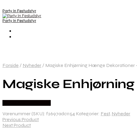
Party In Festudstyr
Party In Festudstyr
Forside
/
Nyheder
/
Magiske Enhjørning Hænge Dekorationer – 6
Magiske Enhjørning 
Købes hos Festkassen
Varenummer (SKU):
f2697adc1154
Kategorier:
Fest
,
Nyheder
Previous Product
Next Product