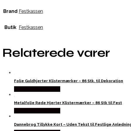
Brand
Festkassen
Butik
Festkassen
Relaterede varer
Folie Guldhjerter Klistermærker – 86 Stk. til Dekoration
Købes hos Festkassen
Metalfolie Røde Hjerter Klistermærker – 86 Stk til Fest
Købes hos Festkassen
Dannebrog Tillykke Kort – Uden Tekst til Festlige Anlednin