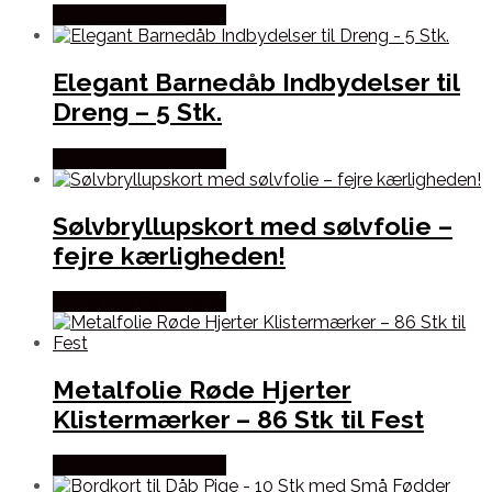
Købes hos Festkassen
Elegant Barnedåb Indbydelser til
Dreng – 5 Stk.
Købes hos Festkassen
Sølvbryllupskort med sølvfolie –
fejre kærligheden!
Købes hos Festkassen
Metalfolie Røde Hjerter
Klistermærker – 86 Stk til Fest
Købes hos Festkassen