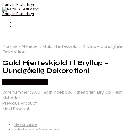
Party In Festudstyr
Party In Festudstyr
Forside
/
Nyheder
/
Guld Hjerteskjold til Bryllup – Uundgåelig
Dekoration!
Guld Hjerteskjold til Bryllup –
Uundgåelig Dekoration!
Købes hos Festkassen
Varenummer (SKU):
83d115deb086
Kategorier:
Bryllup
,
Fest
,
Nyheder
Previous Product
Next Product
Beskrivelse
Yderligere information