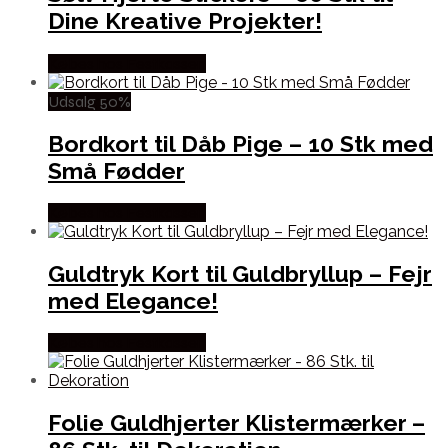
Dine Kreative Projekter!
Købes hos Festkassen
Udsalg 50%
Bordkort til Dåb Pige – 10 Stk med
Små Fødder
Købes hos Festkassen
Guldtryk Kort til Guldbryllup – Fejr
med Elegance!
Købes hos Festkassen
Folie Guldhjerter Klistermærker –