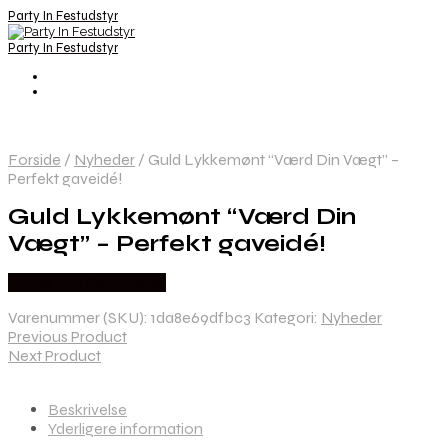
Party In Festudstyr
Party In Festudstyr
Forside
/
Nyheder
/
Guld Lykkemønt “Værd Din Vægt” –
Perfekt gaveidé!
Guld Lykkemønt “Værd Din
Vægt” – Perfekt gaveidé!
Købes hos Festkassen
Varenummer (SKU):
1da8e69dfbc3
Kategori:
Nyheder
Previous Product
Next Product
Beskrivelse
Yderligere information