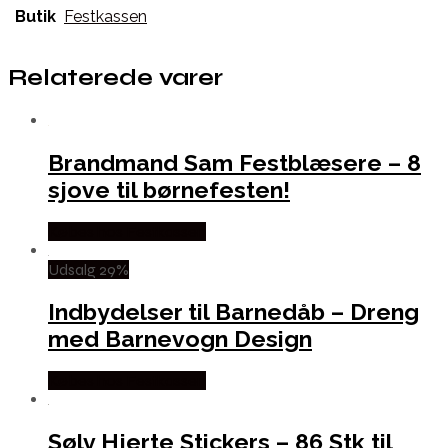
Butik
Festkassen
Relaterede varer
Brandmand Sam Festblæsere – 8
sjove til børnefesten!
Købes hos Festkassen
Udsalg 29%
Indbydelser til Barnedåb – Dreng
med Barnevogn Design
Købes hos Festkassen
Sølv Hjerte Stickers – 86 Stk til