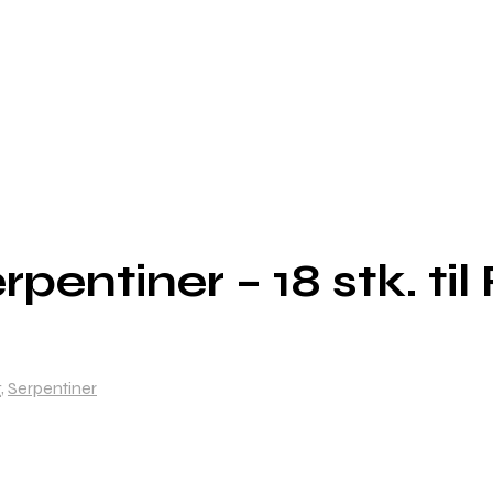
rpentiner – 18 stk. til
g
,
Serpentiner