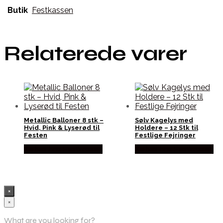
Butik
Festkassen
Relaterede varer
Metallic Balloner 8 stk –
Sølv Kagelys med
Hvid, Pink & Lyserød til
Holdere – 12 Stk til
Festen
Festlige Fejringer
Købes hos Festkassen
Købes hos Festkassen
×
×
What are you looking for?