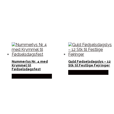
Nummerlys Nr. 4 med
Guld Fødselsdagslys – 12
Krymmel til
Stk til Festlige Fejringer
Fødselsdagsfest
Købes hos Festkassen
Købes hos Festkassen