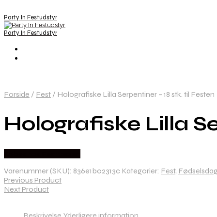
Party In Festudstyr
Party In Festudstyr
Forside
/
Fest
/
Holografiske Lilla Serpentiner – 18 stk. til Festen
Holografiske Lilla Se
Købes hos Festkassen
Varenummer (SKU):
836e1b02313c
Kategorier:
Fest
,
Fødselsda
Previous Product
Next Product
Beskrivelse
Yderligere information