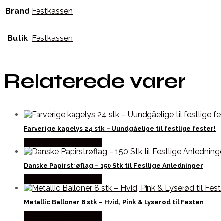
Brand
Festkassen
Butik
Festkassen
Relaterede varer
Farverige kagelys 24 stk – Uundgåelige til festlige fester!
Købes hos Festkassen
Danske Papirstrøflag – 150 Stk til Festlige Anledninger
Købes hos Festkassen
Metallic Balloner 8 stk – Hvid, Pink & Lyserød til Festen
Købes hos Festkassen