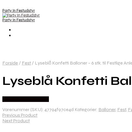
Party In Festudstyr
Party In Festudstyr
Forside
/
Fest
/
Lyseblå Konfetti Balloner – 6 stk. til Festlige An
Lyseblå Konfetti Ball
Købes hos Festkassen
Varenummer (SKU):
47794f97ce4d
Kategorier:
Balloner
,
Fest
,
F
Previous Product
Next Product