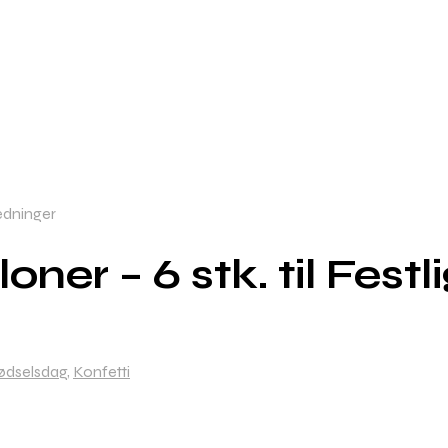
ledninger
oner – 6 stk. til Fest
ødselsdag
,
Konfetti