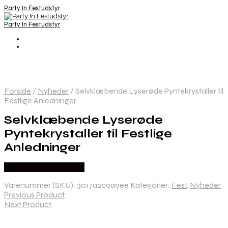
Party In Festudstyr
Party In Festudstyr
Forside
/
Nyheder
/
Selvklæbende Lyserøde Pyntekrystaller til
Festlige Anledninger
Selvklæbende Lyserøde
Pyntekrystaller til Festlige
Anledninger
Købes hos Festkassen
Varenummer (SKU):
3017a2c9a9ee
Kategorier:
Fest
,
Nyheder
Previous Product
Next Product