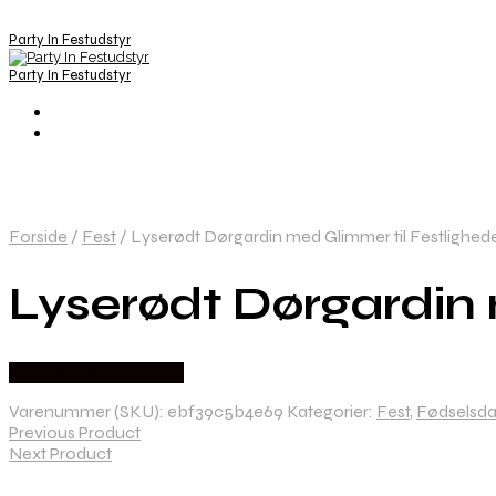
Party In Festudstyr
Party In Festudstyr
Forside
/
Fest
/
Lyserødt Dørgardin med Glimmer til Festlighed
Lyserødt Dørgardin 
Købes hos Festkassen
Varenummer (SKU):
ebf39c5b4e69
Kategorier:
Fest
,
Fødselsd
Previous Product
Next Product