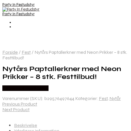
Party In Festudstyr
Party In Festudstyr
Forside
/
Fest
/
Nytårs Paptallerkner med Neon Prikker – 8 stk.
Festtilbud!
Nytårs Paptallerkner med Neon
Prikker – 8 stk. Festtilbud!
Købes hos Festkassen
Varenummer (SKU):
b29576497644
Kategorier:
Fest
,
Nytår
Previous Product
Next Product
Beskrivelse
Yderligere information