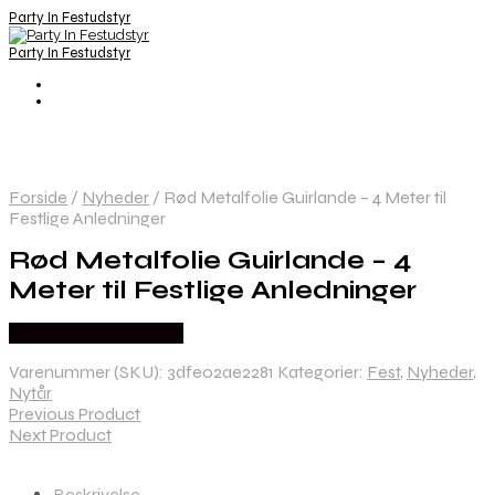
Party In Festudstyr
Party In Festudstyr
Forside
/
Nyheder
/
Rød Metalfolie Guirlande – 4 Meter til
Festlige Anledninger
Rød Metalfolie Guirlande – 4
Meter til Festlige Anledninger
Købes hos Festkassen
Varenummer (SKU):
3dfe02ae2281
Kategorier:
Fest
,
Nyheder
,
Nytår
Previous Product
Next Product
Beskrivelse