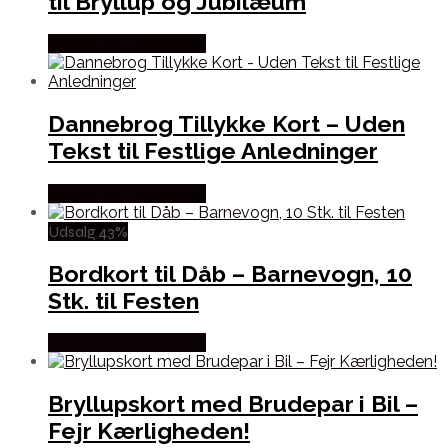
til Bryllup og Jubilæum
Købes hos Festkassen
Dannebrog Tillykke Kort – Uden
Tekst til Festlige Anledninger
Købes hos Festkassen
Udsalg 43%
Bordkort til Dåb – Barnevogn, 10
Stk. til Festen
Købes hos Festkassen
Bryllupskort med Brudepar i Bil –
Fejr Kærligheden!