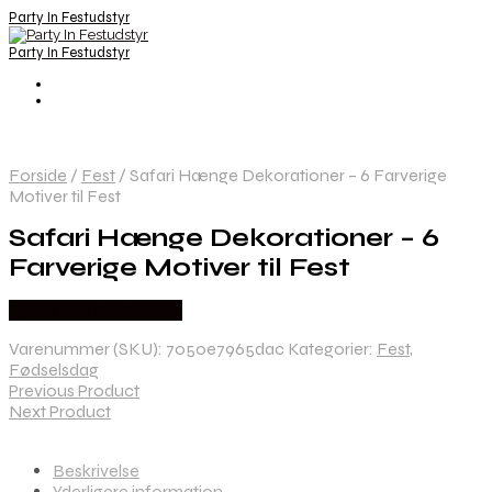
Party In Festudstyr
Party In Festudstyr
Forside
/
Fest
/
Safari Hænge Dekorationer – 6 Farverige
Motiver til Fest
Safari Hænge Dekorationer – 6
Farverige Motiver til Fest
Købes hos Festkassen
Varenummer (SKU):
7050e7965dac
Kategorier:
Fest
,
Fødselsdag
Previous Product
Next Product
Beskrivelse
Yderligere information