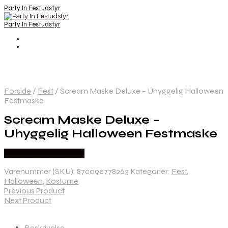
Party In Festudstyr
Party In Festudstyr
Forside
/
Fest
/
Scream Maske Deluxe – Uhyggelig Halloween
Festmaske
Scream Maske Deluxe –
Uhyggelig Halloween Festmaske
Købes hos Festkassen
Varenummer (SKU):
87c09e778263
Kategorier:
Fest
,
Halloween
,
Kostume
Previous Product
Next Product
Beskrivelse