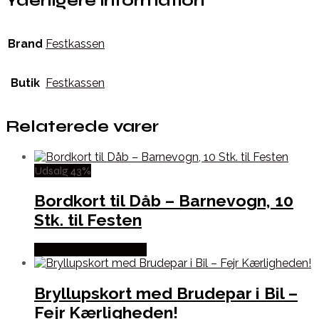
Yderligere information
Brand
Festkassen
Butik
Festkassen
Relaterede varer
Udsalg 43%
Bordkort til Dåb – Barnevogn, 10
Stk. til Festen
Købes hos Festkassen
Bryllupskort med Brudepar i Bil –
Fejr Kærligheden!