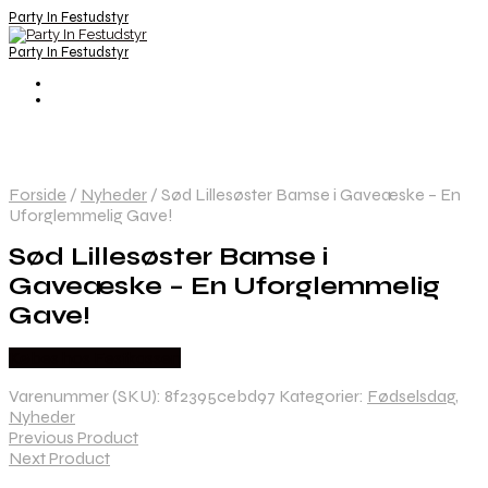
Party In Festudstyr
Party In Festudstyr
Forside
/
Nyheder
/
Sød Lillesøster Bamse i Gaveæske – En
Uforglemmelig Gave!
Sød Lillesøster Bamse i
Gaveæske – En Uforglemmelig
Gave!
Købes hos Festkassen
Varenummer (SKU):
8f2395cebd97
Kategorier:
Fødselsdag
,
Nyheder
Previous Product
Next Product