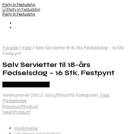
Party In Festudstyr
Party In Festudstyr
Forside
/
Fest
/
Sølv Servietter til 18-års Fødselsdag – 16 Stk.
Festpynt
Sølv Servietter til 18-års
Fødselsdag – 16 Stk. Festpynt
Købes hos Festkassen
Varenummer (SKU):
b675f8ba01fb
Kategorier:
Fest
,
Fødselsdag
Previous Product
Next Product
Beskrivelse
Yderligere information