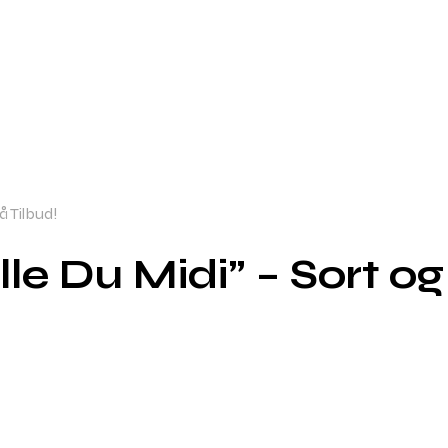
å Tilbud!
ille Du Midi” – Sort og