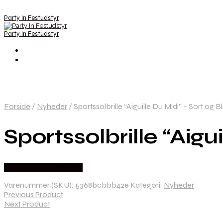
Party In Festudstyr
Party In Festudstyr
Forside
/
Nyheder
/
Sportssolbrille “Aiguille Du Midi” – Sort og Bl
Sportssolbrille “Aigu
Købes hos Festkassen
Varenummer (SKU):
5368bcbbb42e
Kategori:
Nyheder
Previous Product
Next Product