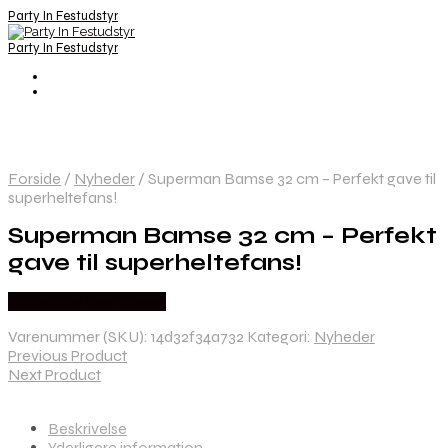
Party In Festudstyr
Party In Festudstyr
Forside
/
Nyheder
/
Superman Bamse 32 cm – Perfekt gave til
superheltefans!
Superman Bamse 32 cm – Perfekt
gave til superheltefans!
Købes hos Festkassen
Varenummer (SKU):
14d32f34a732
Kategori:
Nyheder
Previous Product
Next Product
Beskrivelse
Yderligere information