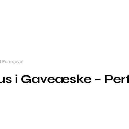
t Fan-gave!
us i Gaveæske – Per