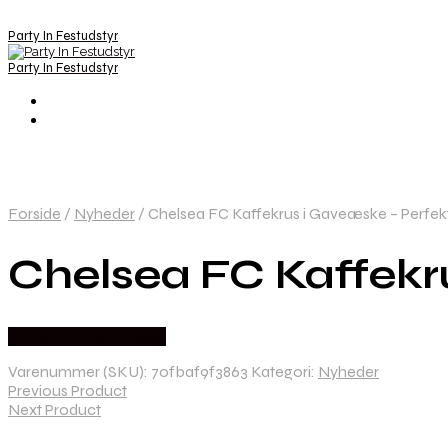
Party In Festudstyr
Party In Festudstyr
Forside
/
Nyheder
/
Chelsea FC Kaffekrus i Gaveæske – Perfek
Chelsea FC Kaffekr
Købes hos Festkassen
Varenummer (SKU):
70fbaf9f3863
Kategori:
Nyheder
Previous Product
Next Product