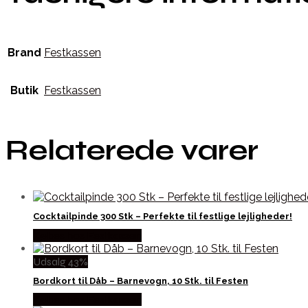
Brand
Festkassen
Butik
Festkassen
Relaterede varer
Cocktailpinde 300 Stk – Perfekte til festlige lejligheder!
Købes hos Festkassen
Udsalg 43%
Bordkort til Dåb – Barnevogn, 10 Stk. til Festen
Købes hos Festkassen