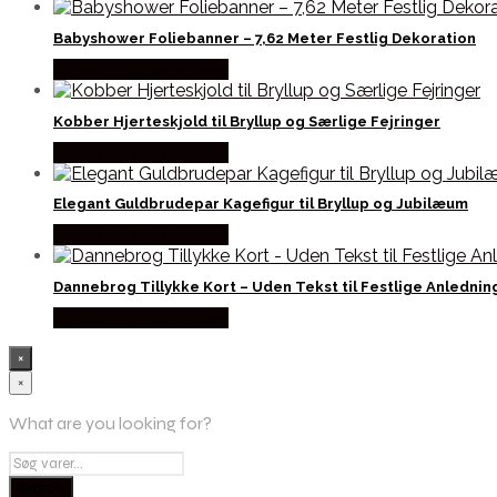
Babyshower Foliebanner – 7,62 Meter Festlig Dekoration
Købes hos Festkassen
Kobber Hjerteskjold til Bryllup og Særlige Fejringer
Købes hos Festkassen
Elegant Guldbrudepar Kagefigur til Bryllup og Jubilæum
Købes hos Festkassen
Dannebrog Tillykke Kort – Uden Tekst til Festlige Anlednin
Købes hos Festkassen
×
×
What are you looking for?