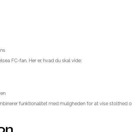
ans
lsea FC-fan. Her er, hvad du skal vide:
ren
mbinerer funktionalitet med muligheden for at vise stolthed ov
ion