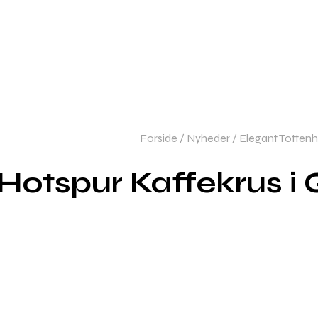
Forside
/
Nyheder
/
Elegant Tottenh
Hotspur Kaffekrus i