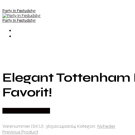
Party In Festudstyr
Party In Festudstyr
Elegant Tottenham 
Favorit!
Købes hos Festkassen
Varenummer (SKU):
3b5ac24aa164
Kategori:
Nyheder
Previous Product