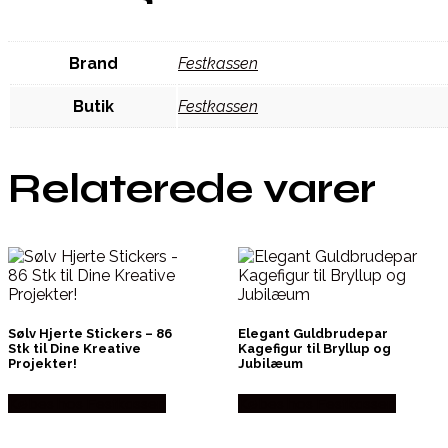
Brand
Festkassen
Butik
Festkassen
Relaterede varer
Sølv Hjerte Stickers – 86
Elegant Guldbrudepar
Stk til Dine Kreative
Kagefigur til Bryllup og
Projekter!
Jubilæum
Købes hos Festkassen
Købes hos Festkassen