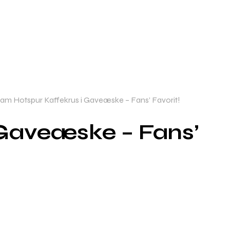
am Hotspur Kaffekrus i Gaveæske – Fans’ Favorit!
 Gaveæske – Fans’