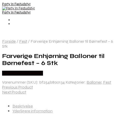
Party In Festudstyr
Party In Festudstyr
Forside
/
Fest
/
Farverige Enhjørning Balloner til Børnefest – 6
Stk
Farverige Enhjørning Balloner til
Børnefest – 6 Stk
Købes hos Festkassen
Varenummer (SKU):
bf254b8a0134
Kategorier:
Balloner
,
Fest
Previous Product
Next Product
Beskrivelse
Yderligere information