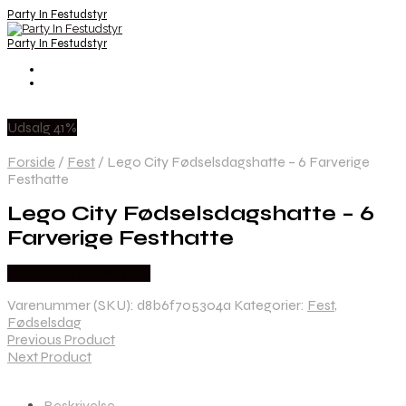
Party In Festudstyr
Party In Festudstyr
Udsalg 41%
Forside
/
Fest
/
Lego City Fødselsdagshatte – 6 Farverige
Festhatte
Lego City Fødselsdagshatte – 6
Farverige Festhatte
Købes hos Festkassen
Varenummer (SKU):
d8b6f705304a
Kategorier:
Fest
,
Fødselsdag
Previous Product
Next Product
Beskrivelse