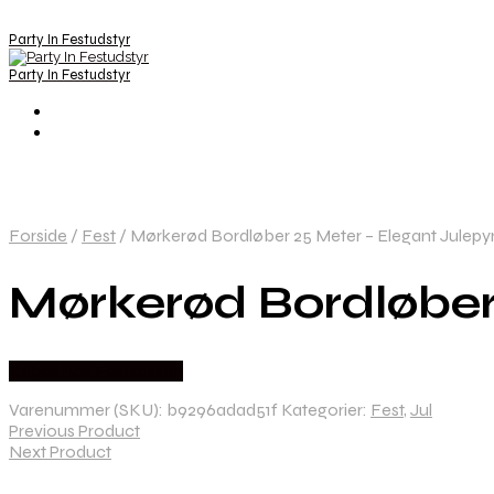
Party In Festudstyr
Party In Festudstyr
Forside
/
Fest
/
Mørkerød Bordløber 25 Meter – Elegant Julepynt
Mørkerød Bordløber 
Købes hos Festkassen
Varenummer (SKU):
b9296adad51f
Kategorier:
Fest
,
Jul
Previous Product
Next Product