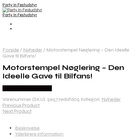
Party In Festudstyr
Party In Festudstyr
Forside
/
Nyheder
/
Motorstempel Nøglering – Den Ideelle
Gave til Bilfans!
Motorstempel Nøglering – Den
Ideelle Gave til Bilfans!
Købes hos Festkassen
Varenummer (SKU):
5e577edafd05
Kategori:
Nyheder
Previous Product
Next Product
Beskrivelse
Yderligere information