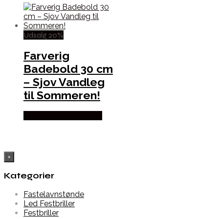
Udsalg 20%
Farverig
Badebold 30 cm
– Sjov Vandleg
til Sommeren!
Købes hos Partyvikings
×
Kategorier
Fastelavnstønde
Led Festbriller
Festbriller