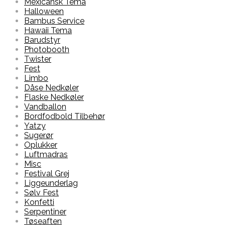
Mexicansk Tema
Halloween
Bambus Service
Hawaii Tema
Barudstyr
Photobooth
Twister
Fest
Limbo
Dåse Nedkøler
Flaske Nedkøler
Vandballon
Bordfodbold Tilbehør
Yatzy
Sugerør
Oplukker
Luftmadras
Misc
Festival Grej
Liggeunderlag
Sølv Fest
Konfetti
Serpentiner
Tøseaften