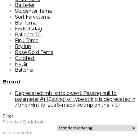
Batterier
Studenter Tema
Sort Farvetema
Blå Tema
Fødselsdag
Balloner Tal
Pink Tema
Bryllup
Rose Gold Tema
Guldfest
Nytår
Balloner
Brand
Deprecated: mb_strtolower(): Passing null to
parameter #1 ($string) of type string is deprecated in
/tmp/xim_id_2046-madvRw.tmp on line 3
(1)
Filter
Forside
/
Badebold
Viser 1 resultat