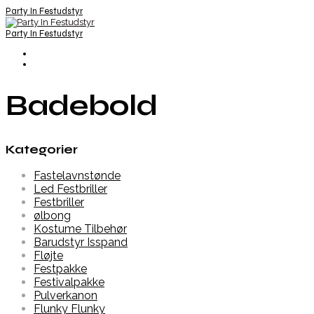
Party In Festudstyr
Party In Festudstyr
Badebold
Kategorier
Fastelavnstønde
Led Festbriller
Festbriller
ølbong
Kostume Tilbehør
Barudstyr Isspand
Fløjte
Festpakke
Festivalpakke
Pulverkanon
Flunky Flunky