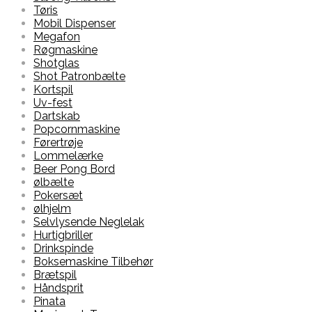
Tøris
Mobil Dispenser
Megafon
Røgmaskine
Shotglas
Shot Patronbælte
Kortspil
Uv-fest
Dartskab
Popcornmaskine
Førertrøje
Lommelærke
Beer Pong Bord
ølbælte
Pokersæt
ølhjelm
Selvlysende Neglelak
Hurtigbriller
Drinkspinde
Boksemaskine Tilbehør
Brætspil
Håndsprit
Pinata