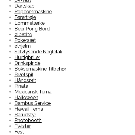
Uv-fest
Dartskab
Popcornmaskine
Førertrøje
Lommelærke
Beer Pong Bord
ølbælte
Pokersæt
ølhjelm
Selvlysende Neglelak
Hurtigbriller
Drinkspinde
Boksemaskine Tilbehør
Brætspil
Håndsprit
Pinata
Mexicansk Tema
Halloween
Bambus Service
Hawaii Tema
Barudstyr
Photobooth
Twister
Fest