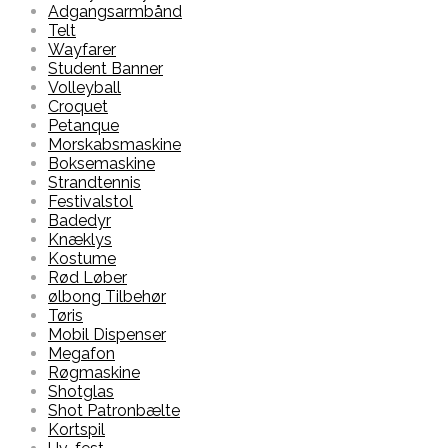
Adgangsarmbånd
Telt
Wayfarer
Student Banner
Volleyball
Croquet
Petanque
Morskabsmaskine
Boksemaskine
Strandtennis
Festivalstol
Badedyr
Knæklys
Kostume
Rød Løber
ølbong Tilbehør
Tøris
Mobil Dispenser
Megafon
Røgmaskine
Shotglas
Shot Patronbælte
Kortspil