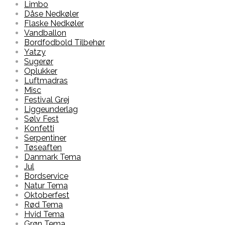
Limbo
Dåse Nedkøler
Flaske Nedkøler
Vandballon
Bordfodbold Tilbehør
Yatzy
Sugerør
Oplukker
Luftmadras
Misc
Festival Grej
Liggeunderlag
Sølv Fest
Konfetti
Serpentiner
Tøseaften
Danmark Tema
Jul
Bordservice
Natur Tema
Oktoberfest
Rød Tema
Hvid Tema
Grøn Tema