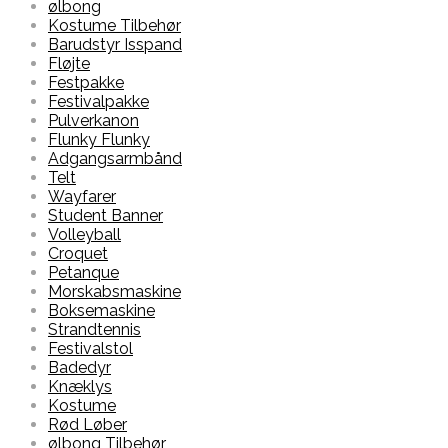
ølbong
Kostume Tilbehør
Barudstyr Isspand
Fløjte
Festpakke
Festivalpakke
Pulverkanon
Flunky Flunky
Adgangsarmbånd
Telt
Wayfarer
Student Banner
Volleyball
Croquet
Petanque
Morskabsmaskine
Boksemaskine
Strandtennis
Festivalstol
Badedyr
Knæklys
Kostume
Rød Løber
ølbong Tilbehør