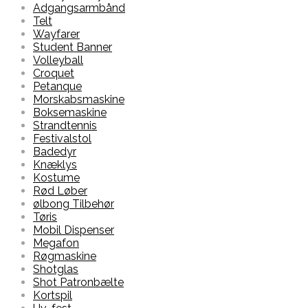
Adgangsarmbånd
Telt
Wayfarer
Student Banner
Volleyball
Croquet
Petanque
Morskabsmaskine
Boksemaskine
Strandtennis
Festivalstol
Badedyr
Knæklys
Kostume
Rød Løber
ølbong Tilbehør
Tøris
Mobil Dispenser
Megafon
Røgmaskine
Shotglas
Shot Patronbælte
Kortspil