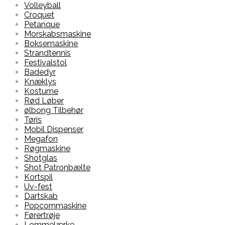
Volleyball
Croquet
Petanque
Morskabsmaskine
Boksemaskine
Strandtennis
Festivalstol
Badedyr
Knæklys
Kostume
Rød Løber
ølbong Tilbehør
Tøris
Mobil Dispenser
Megafon
Røgmaskine
Shotglas
Shot Patronbælte
Kortspil
Uv-fest
Dartskab
Popcornmaskine
Førertrøje
Lommelærke