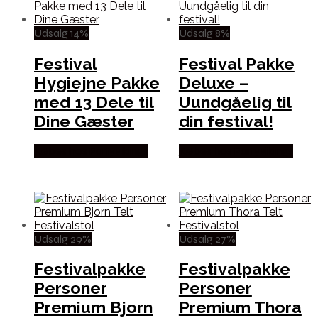
Udsalg 14%
Udsalg 8%
Festival
Festival Pakke
Hygiejne Pakke
Deluxe –
med 13 Dele til
Uundgåelig til
Dine Gæster
din festival!
Købes hos Partyvikings
Købes hos Partyvikings
Udsalg 29%
Udsalg 27%
Festivalpakke
Festivalpakke
Personer
Personer
Premium Bjorn
Premium Thora