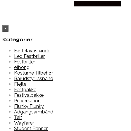
Købes hos Partyvikings
×
Kategorier
Fastelavnstønde
Led Festbriller
Festbriller
ølbong
Kostume Tilbehør
Barudstyr Isspand
Fløjte
Festpakke
Festivalpakke
Pulverkanon
Flunky Flunky
Adgangsarmbånd
Telt
Wayfarer
Student Banner