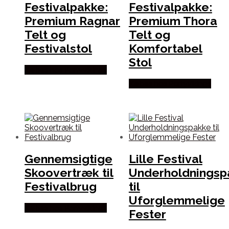
Festivalpakke:
Festivalpakke:
Premium Ragnar
Premium Thora
Telt og
Telt og
Festivalstol
Komfortabel
Stol
Købes hos Partyvikings
Købes hos Partyvikings
Gennemsigtige
Lille Festival
Skoovertræk til
Underholdningsp
Festivalbrug
til
Uforglemmelige
Købes hos Partyvikings
Fester