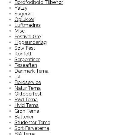
Bordfodbold Tilbehør
Yatzy
Sugerør
Oplukker
Luftmadras
Misc
Festival Grej
Liggeunderlag
Sølv Fest
Konfetti
Serpentiner
Tøseaften
Danmark Tema
Jul
Bordservice
Natur Tema
Oktoberfest
Rød Tema
Hvid Tema
Grøn Tema
Batterier
Studenter Tema
Sort Farvetema
Blå Tema