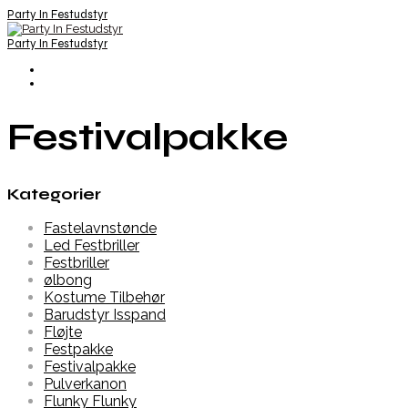
Party In Festudstyr
Party In Festudstyr
Festivalpakke
Kategorier
Fastelavnstønde
Led Festbriller
Festbriller
ølbong
Kostume Tilbehør
Barudstyr Isspand
Fløjte
Festpakke
Festivalpakke
Pulverkanon
Flunky Flunky