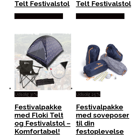
Telt Festivalstol
Telt Festivalstol
Købes hos Partyvikings
Købes hos Partyvikings
Udsalg 31%
Udsalg 25%
Festivalpakke
Festivalpakke
med Floki Telt
med soveposer
og Festivalstol –
til din
Komfortabel!
festoplevelse