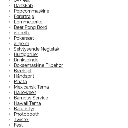
Uv-fest
Dartskab
Popcornmaskine
Førertrøje
Lommelærke
Beer Pong Bord
ølbælte
Pokersæt
ølhjelm
Selvlysende Neglelak
Hurtigbriller
Drinkspinde
Boksemaskine Tilbehør
Brætspil
Håndsprit
Pinata
Mexicansk Tema
Halloween
Bambus Service
Hawaii Tema
Barudstyr
Photobooth
Twister
Fest