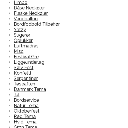
Limbo
Dåse Nedkøler
Flaske Nedkøler
Vandballon
Bordfodbold Tilbehør
Yatzy
Sugerør
Oplukker
Luftmadras
Misc
Festival Grej
Liggeunderlag
Sølv Fest
Konfetti
Serpentiner
Tøseaften
Danmark Tema
Jul
Bordservice
Natur Tema
Oktoberfest
Rød Tema
Hvid Tema
Grøn Tema