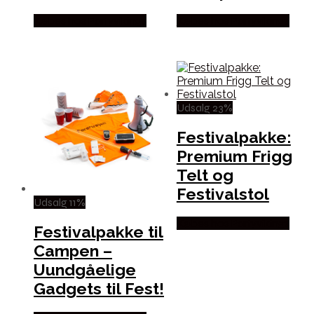
Købes hos Partyvikings
Købes hos Partyvikings
Udsalg 23%
Festivalpakke:
Premium Frigg
Telt og
Festivalstol
Udsalg 11%
Købes hos Partyvikings
Festivalpakke til
Campen –
Uundgåelige
Gadgets til Fest!