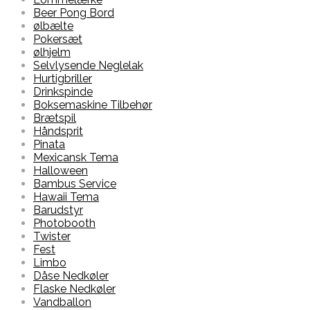
Beer Pong Bord
ølbælte
Pokersæt
ølhjelm
Selvlysende Neglelak
Hurtigbriller
Drinkspinde
Boksemaskine Tilbehør
Brætspil
Håndsprit
Pinata
Mexicansk Tema
Halloween
Bambus Service
Hawaii Tema
Barudstyr
Photobooth
Twister
Fest
Limbo
Dåse Nedkøler
Flaske Nedkøler
Vandballon