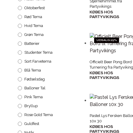
Stjernehimmel fra
Partyvikings
Oktoberfest
KØBES HOS
Rød Tema
PARTYVIKINGS
Hvid Tema
Grøn Tema
UDSALG 25%
Batterier
Studenter Tema
Sort Farvetema
Officielt Beer Pong Bord t
Turnering fra Partyvikin
Blå Tema
KØBES HOS
PARTYVIKINGS
Fødselsdag
Balloner Tal
Pink Tema
Bryllup
Rose Gold Tema
Pastel Lys Fersken Ballo
10x 30
Guldfest
KØBES HOS
PARTYVIKINGS
Nytår