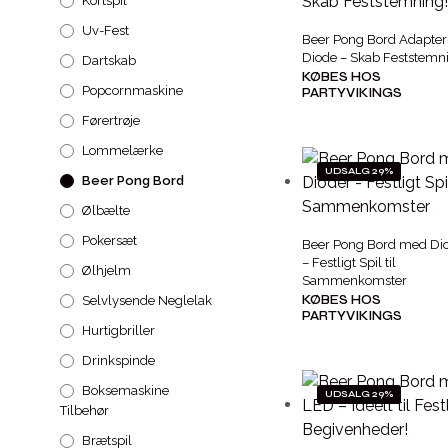
Kortspil
Uv-Fest
Beer Pong Bord Adapte
Diode – Skab Feststemn
Dartskab
KØBES HOS
Popcornmaskine
PARTYVIKINGS
Førertrøje
Lommelærke
UDSALG 29%
Beer Pong Bord
Ølbælte
Pokersæt
Beer Pong Bord med Di
– Festligt Spil til
Ølhjelm
Sammenkomster
KØBES HOS
Selvlysende Neglelak
PARTYVIKINGS
Hurtigbriller
Drinkspinde
Boksemaskine
UDSALG 29%
Tilbehør
Brætspil