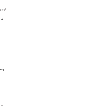
lle
til