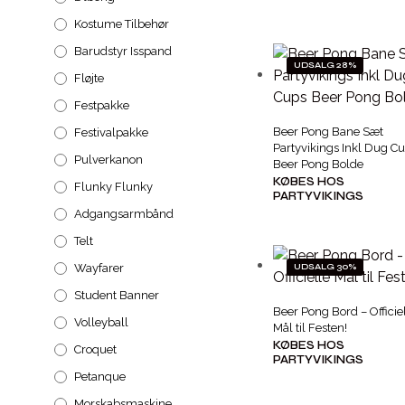
Kostume Tilbehør
Barudstyr Isspand
UDSALG 28%
Fløjte
Festpakke
Beer Pong Bane Sæt
Festivalpakke
Partyvikings Inkl Dug C
Pulverkanon
Beer Pong Bolde
KØBES HOS
Flunky Flunky
PARTYVIKINGS
Adgangsarmbånd
Telt
Wayfarer
UDSALG 30%
Student Banner
Beer Pong Bord – Officie
Volleyball
Mål til Festen!
KØBES HOS
Croquet
PARTYVIKINGS
Petanque
Morskabsmaskine