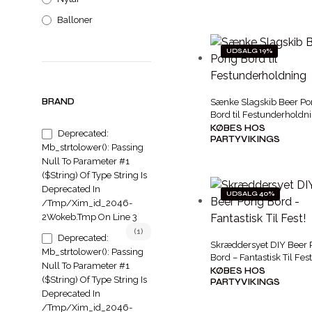
Balloner
UDSALG 19%
BRAND
Sænke Slagskib Beer P
Bord til Festunderholdn
KØBES HOS
Deprecated:
PARTYVIKINGS
Mb_strtolower(): Passing
Null To Parameter #1
($string) Of Type String Is
Deprecated In
UDSALG 40%
/tmp/xim_id_2046-
2Wokeb.tmp On Line 3
(1)
Deprecated:
Skræddersyet DIY Beer
Mb_strtolower(): Passing
Bord – Fantastisk Til Fest
Null To Parameter #1
KØBES HOS
($string) Of Type String Is
PARTYVIKINGS
Deprecated In
/tmp/xim_id_2046-