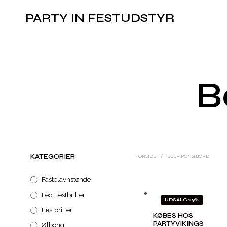
PARTY IN FESTUDSTYR
B
KATEGORIER
FORSIDE
/
BEER PONG BORD
Fastelavnstønde
Led Festbriller
UDSALG 29%
Festbriller
KØBES HOS
PARTYVIKINGS
Ølbong