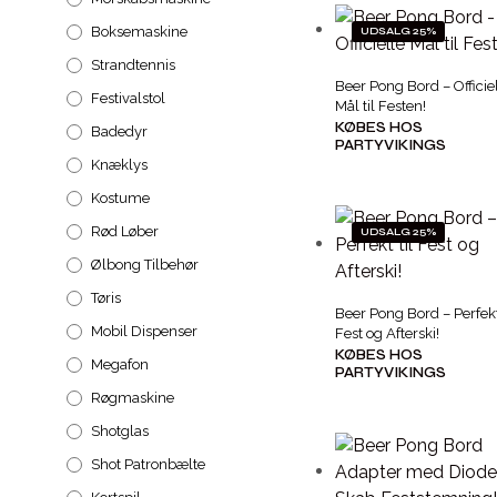
Boksemaskine
UDSALG 25%
Strandtennis
Beer Pong Bord – Officie
Festivalstol
Mål til Festen!
KØBES HOS
Badedyr
PARTYVIKINGS
Knæklys
Kostume
Rød Løber
UDSALG 25%
Ølbong Tilbehør
Tøris
Beer Pong Bord – Perfekt 
Mobil Dispenser
Fest og Afterski!
KØBES HOS
Megafon
PARTYVIKINGS
Røgmaskine
Shotglas
Shot Patronbælte