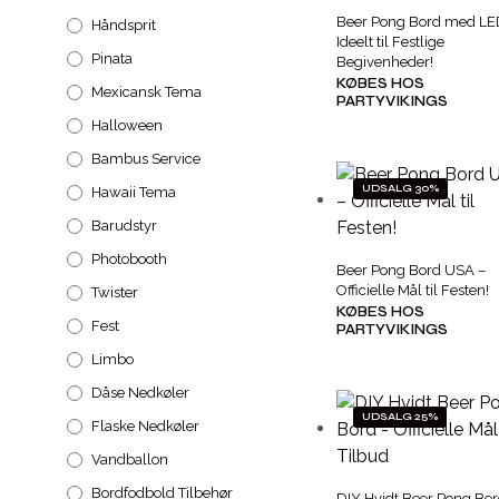
Beer Pong Bord med LE
Håndsprit
Ideelt til Festlige
Pinata
Begivenheder!
KØBES HOS
Mexicansk Tema
PARTYVIKINGS
Halloween
Bambus Service
UDSALG 30%
Hawaii Tema
Barudstyr
Photobooth
Beer Pong Bord USA –
Officielle Mål til Festen!
Twister
KØBES HOS
Fest
PARTYVIKINGS
Limbo
Dåse Nedkøler
UDSALG 25%
Flaske Nedkøler
Vandballon
Bordfodbold Tilbehør
DIY Hvidt Beer Pong Bor