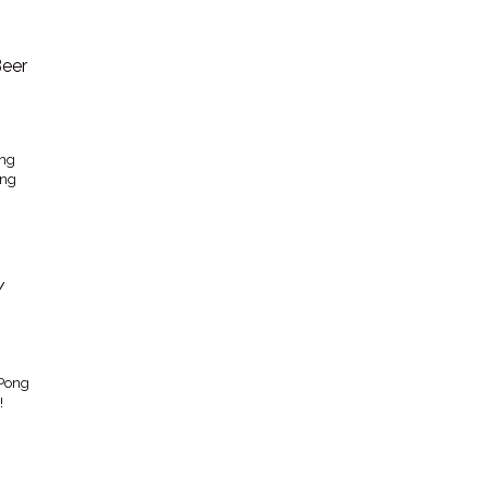
ong
ing
 Pong
!