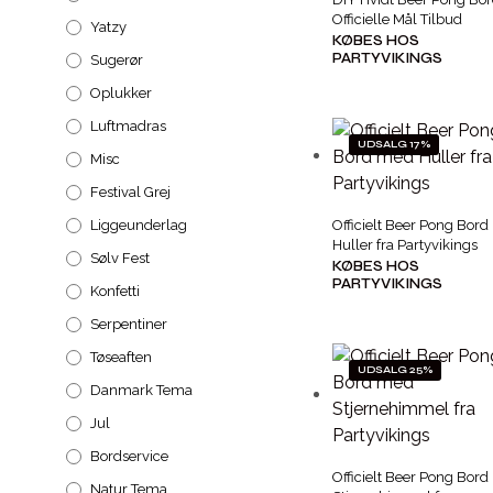
Officielle Mål Tilbud
Yatzy
KØBES HOS
PARTYVIKINGS
Sugerør
Oplukker
Luftmadras
UDSALG 17%
Misc
Festival Grej
Liggeunderlag
Officielt Beer Pong Bor
Huller fra Partyvikings
Sølv Fest
KØBES HOS
PARTYVIKINGS
Konfetti
Serpentiner
Tøseaften
UDSALG 25%
Danmark Tema
Jul
Bordservice
Officielt Beer Pong Bor
Natur Tema