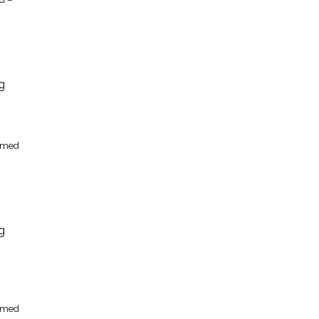
d med
d med