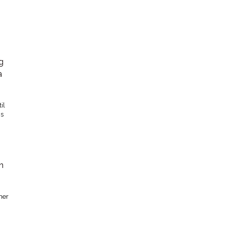
il
gs
ner