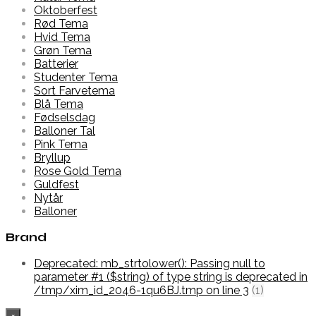
Oktoberfest
Rød Tema
Hvid Tema
Grøn Tema
Batterier
Studenter Tema
Sort Farvetema
Blå Tema
Fødselsdag
Balloner Tal
Pink Tema
Bryllup
Rose Gold Tema
Guldfest
Nytår
Balloner
Brand
Deprecated: mb_strtolower(): Passing null to
parameter #1 ($string) of type string is deprecated in
/tmp/xim_id_2046-1qu6BJ.tmp on line 3
(1)