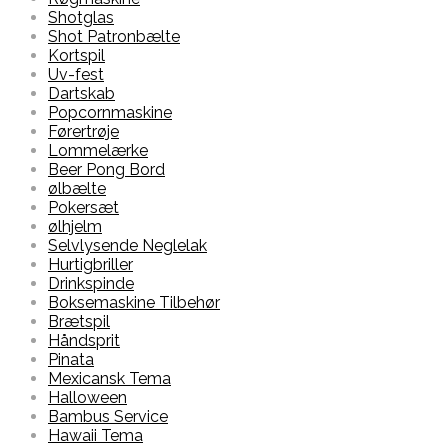
Shotglas
Shot Patronbælte
Kortspil
Uv-fest
Dartskab
Popcornmaskine
Førertrøje
Lommelærke
Beer Pong Bord
ølbælte
Pokersæt
ølhjelm
Selvlysende Neglelak
Hurtigbriller
Drinkspinde
Boksemaskine Tilbehør
Brætspil
Håndsprit
Pinata
Mexicansk Tema
Halloween
Bambus Service
Hawaii Tema