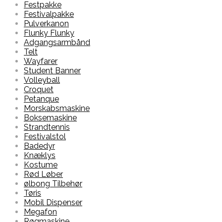
Festpakke
Festivalpakke
Pulverkanon
Flunky Flunky
Adgangsarmbånd
Telt
Wayfarer
Student Banner
Volleyball
Croquet
Petanque
Morskabsmaskine
Boksemaskine
Strandtennis
Festivalstol
Badedyr
Knæklys
Kostume
Rød Løber
ølbong Tilbehør
Tøris
Mobil Dispenser
Megafon
Røgmaskine