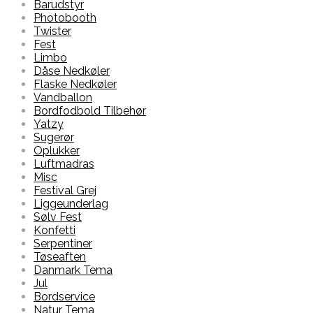
Barudstyr
Photobooth
Twister
Fest
Limbo
Dåse Nedkøler
Flaske Nedkøler
Vandballon
Bordfodbold Tilbehør
Yatzy
Sugerør
Oplukker
Luftmadras
Misc
Festival Grej
Liggeunderlag
Sølv Fest
Konfetti
Serpentiner
Tøseaften
Danmark Tema
Jul
Bordservice
Natur Tema