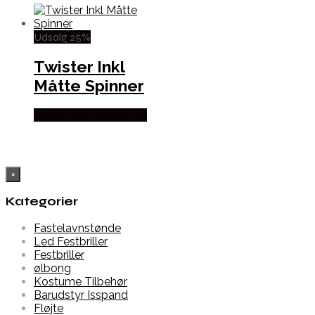
Udsalg 25%
Twister Inkl
Måtte Spinner
Købes hos Partyvikings
×
Kategorier
Fastelavnstønde
Led Festbriller
Festbriller
ølbong
Kostume Tilbehør
Barudstyr Isspand
Fløjte