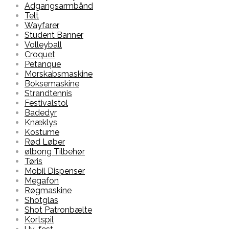
Adgangsarmbånd
Telt
Wayfarer
Student Banner
Volleyball
Croquet
Petanque
Morskabsmaskine
Boksemaskine
Strandtennis
Festivalstol
Badedyr
Knæklys
Kostume
Rød Løber
ølbong Tilbehør
Tøris
Mobil Dispenser
Megafon
Røgmaskine
Shotglas
Shot Patronbælte
Kortspil