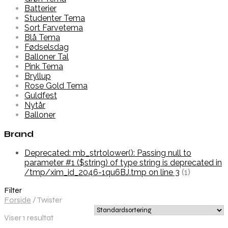
Batterier
Studenter Tema
Sort Farvetema
Blå Tema
Fødselsdag
Balloner Tal
Pink Tema
Bryllup
Rose Gold Tema
Guldfest
Nytår
Balloner
Brand
Deprecated: mb_strtolower(): Passing null to
parameter #1 ($string) of type string is deprecated in
/tmp/xim_id_2046-1qu6BJ.tmp on line 3
(1)
Filter
Forside
/
Twister
Viser 1 resultat