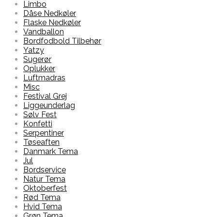
Limbo
Dåse Nedkøler
Flaske Nedkøler
Vandballon
Bordfodbold Tilbehør
Yatzy
Sugerør
Oplukker
Luftmadras
Misc
Festival Grej
Liggeunderlag
Sølv Fest
Konfetti
Serpentiner
Tøseaften
Danmark Tema
Jul
Bordservice
Natur Tema
Oktoberfest
Rød Tema
Hvid Tema
Grøn Tema