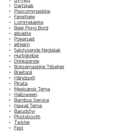
Uv-fest
Dartskab
Popcornmaskine
Førertrøje
Lommelærke
Beer Pong Bord
ølbælte
Pokersæt
ølhjelm
Selvlysende Neglelak
Hurtigbriller
Drinkspinde
Boksemaskine Tilbehør
Brætspil
Håndsprit
Pinata
Mexicansk Tema
Halloween
Bambus Service
Hawaii Tema
Barudstyr
Photobooth
Twister
Fest