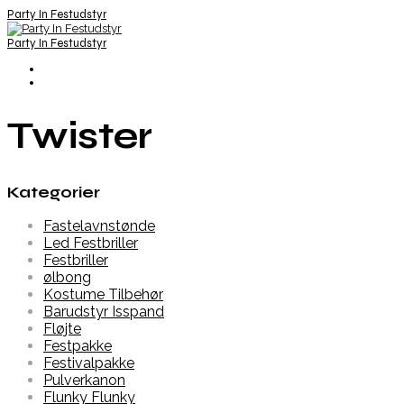
Party In Festudstyr
Party In Festudstyr
Twister
Kategorier
Fastelavnstønde
Led Festbriller
Festbriller
ølbong
Kostume Tilbehør
Barudstyr Isspand
Fløjte
Festpakke
Festivalpakke
Pulverkanon
Flunky Flunky