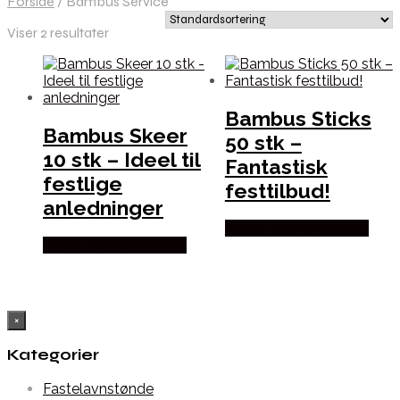
Forside
/
Bambus Service
Viser 2 resultater
Bambus Sticks
Bambus Skeer
50 stk –
10 stk – Ideel til
Fantastisk
festlige
festtilbud!
anledninger
Købes hos Partyvikings
Købes hos Partyvikings
×
Kategorier
Fastelavnstønde