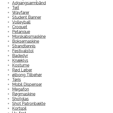
Adgangsarmbånd
Telt
Wayfarer
Student Banner
Volleyball
Croquet
Petanque
Morskabsmaskine
Boksemaskine
Strandtennis
Festivalstol
Badedyr
Knæklys
Kostume
Rød Løber
ølbong Tilbehør
Tøris
Mobil Dispenser
Megafon
Røgmaskine
Shotglas
Shot Patronbælte
Kortspil