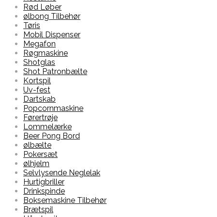
Rød Løber
ølbong Tilbehør
Tøris
Mobil Dispenser
Megafon
Røgmaskine
Shotglas
Shot Patronbælte
Kortspil
Uv-fest
Dartskab
Popcornmaskine
Førertrøje
Lommelærke
Beer Pong Bord
ølbælte
Pokersæt
ølhjelm
Selvlysende Neglelak
Hurtigbriller
Drinkspinde
Boksemaskine Tilbehør
Brætspil