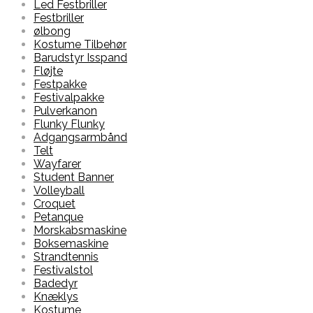
Led Festbriller
Festbriller
ølbong
Kostume Tilbehør
Barudstyr Isspand
Fløjte
Festpakke
Festivalpakke
Pulverkanon
Flunky Flunky
Adgangsarmbånd
Telt
Wayfarer
Student Banner
Volleyball
Croquet
Petanque
Morskabsmaskine
Boksemaskine
Strandtennis
Festivalstol
Badedyr
Knæklys
Kostume