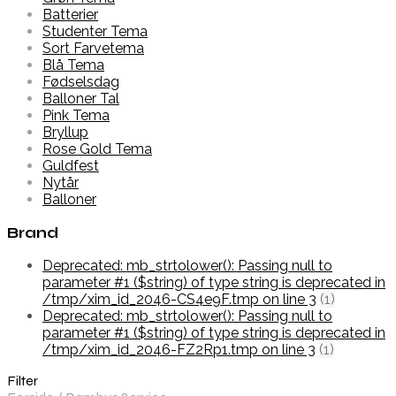
Batterier
Studenter Tema
Sort Farvetema
Blå Tema
Fødselsdag
Balloner Tal
Pink Tema
Bryllup
Rose Gold Tema
Guldfest
Nytår
Balloner
Brand
Deprecated: mb_strtolower(): Passing null to
parameter #1 ($string) of type string is deprecated in
/tmp/xim_id_2046-CS4e9F.tmp on line 3
(1)
Deprecated: mb_strtolower(): Passing null to
parameter #1 ($string) of type string is deprecated in
/tmp/xim_id_2046-FZ2Rp1.tmp on line 3
(1)
Filter