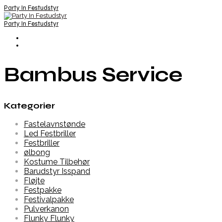
Party In Festudstyr
Party In Festudstyr
Bambus Service
Kategorier
Fastelavnstønde
Led Festbriller
Festbriller
ølbong
Kostume Tilbehør
Barudstyr Isspand
Fløjte
Festpakke
Festivalpakke
Pulverkanon
Flunky Flunky