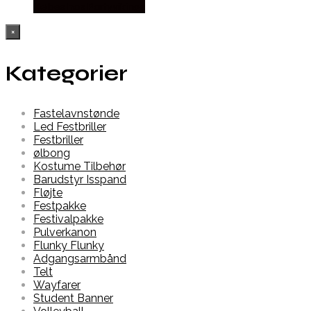
Købes hos Partyvikings
×
Kategorier
Fastelavnstønde
Led Festbriller
Festbriller
ølbong
Kostume Tilbehør
Barudstyr Isspand
Fløjte
Festpakke
Festivalpakke
Pulverkanon
Flunky Flunky
Adgangsarmbånd
Telt
Wayfarer
Student Banner