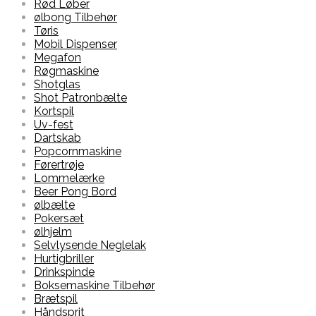
Rød Løber
ølbong Tilbehør
Tøris
Mobil Dispenser
Megafon
Røgmaskine
Shotglas
Shot Patronbælte
Kortspil
Uv-fest
Dartskab
Popcornmaskine
Førertrøje
Lommelærke
Beer Pong Bord
ølbælte
Pokersæt
ølhjelm
Selvlysende Neglelak
Hurtigbriller
Drinkspinde
Boksemaskine Tilbehør
Brætspil
Håndsprit