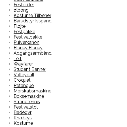
Festbriller
ølbong
Kostume Tilbehør
Barudstyr Isspand
Fløjte
Festpakke
Festivalpakke
Pulverkanon
Flunky Flunky
Adgangsarmbånd
Telt
Wayfarer
Student Banner
Volleyball
Croquet
Petanque
Morskabsmaskine
Boksemaskine
Strandtennis
Festivalstol
Badedyr
Knæklys
Kostume