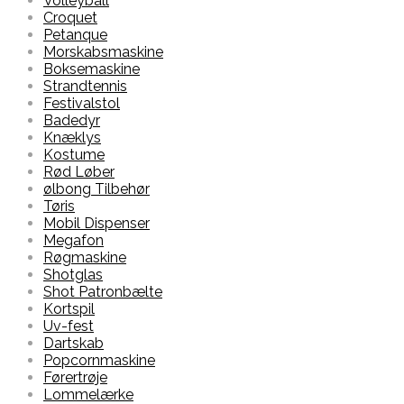
Volleyball
Croquet
Petanque
Morskabsmaskine
Boksemaskine
Strandtennis
Festivalstol
Badedyr
Knæklys
Kostume
Rød Løber
ølbong Tilbehør
Tøris
Mobil Dispenser
Megafon
Røgmaskine
Shotglas
Shot Patronbælte
Kortspil
Uv-fest
Dartskab
Popcornmaskine
Førertrøje
Lommelærke