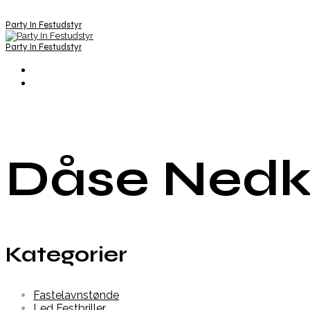
Party In Festudstyr
Party In Festudstyr
Dåse Nedk
Kategorier
Fastelavnstønde
Led Festbriller