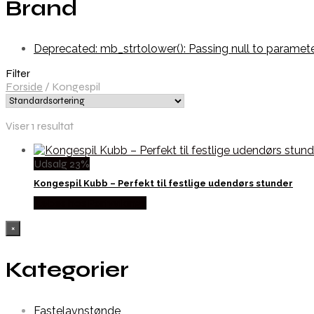
Brand
Deprecated: mb_strtolower(): Passing null to paramet
Filter
Forside
/
Kongespil
Viser 1 resultat
Udsalg 23%
Kongespil Kubb – Perfekt til festlige udendørs stunder
Købes hos Partyvikings
×
Kategorier
Fastelavnstønde