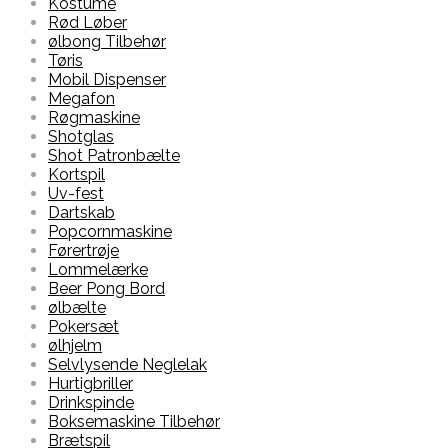
Kostume
Rød Løber
ølbong Tilbehør
Tøris
Mobil Dispenser
Megafon
Røgmaskine
Shotglas
Shot Patronbælte
Kortspil
Uv-fest
Dartskab
Popcornmaskine
Førertrøje
Lommelærke
Beer Pong Bord
ølbælte
Pokersæt
ølhjelm
Selvlysende Neglelak
Hurtigbriller
Drinkspinde
Boksemaskine Tilbehør
Brætspil