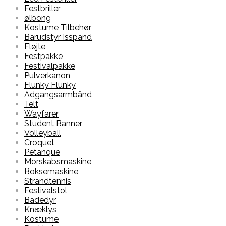
Festbriller
ølbong
Kostume Tilbehør
Barudstyr Isspand
Fløjte
Festpakke
Festivalpakke
Pulverkanon
Flunky Flunky
Adgangsarmbånd
Telt
Wayfarer
Student Banner
Volleyball
Croquet
Petanque
Morskabsmaskine
Boksemaskine
Strandtennis
Festivalstol
Badedyr
Knæklys
Kostume