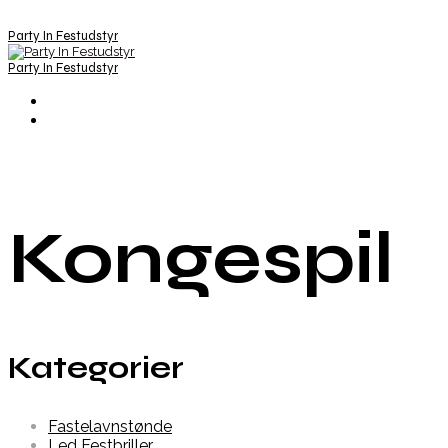
Party In Festudstyr
Party In Festudstyr
Kongespil
Kategorier
Fastelavnstønde
Led Festbriller