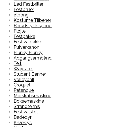
Led Festbriller
Festbriller
ølbong
Kostume Tilbehør
Barudstyr Isspand
Fløjte
Festpakke
Festivalpakke
Pulverkanon
Flunky Flunky
Adgangsarmbånd
Telt
Wayfarer
Student Banner
Volleyball
Croquet
Petanque
Morskabsmaskine
Boksemaskine
Strandtennis
Festivalstol
Badedyr
Knæklys