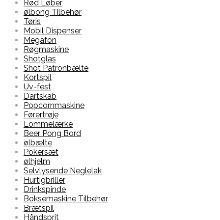
Rød Løber
ølbong Tilbehør
Tøris
Mobil Dispenser
Megafon
Røgmaskine
Shotglas
Shot Patronbælte
Kortspil
Uv-fest
Dartskab
Popcornmaskine
Førertrøje
Lommelærke
Beer Pong Bord
ølbælte
Pokersæt
ølhjelm
Selvlysende Neglelak
Hurtigbriller
Drinkspinde
Boksemaskine Tilbehør
Brætspil
Håndsprit