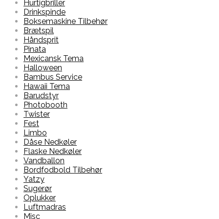
Hurtigbriller
Drinkspinde
Boksemaskine Tilbehør
Brætspil
Håndsprit
Pinata
Mexicansk Tema
Halloween
Bambus Service
Hawaii Tema
Barudstyr
Photobooth
Twister
Fest
Limbo
Dåse Nedkøler
Flaske Nedkøler
Vandballon
Bordfodbold Tilbehør
Yatzy
Sugerør
Oplukker
Luftmadras
Misc