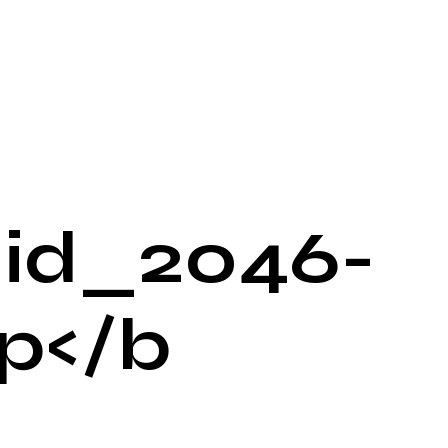
id_2046-
p</b