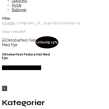
Guldfest
Nytår
Balloner
Filter
Forside
/
/tmp/xim_id_2046-BYDuIA.tmp</b
Viser 1 resultat
Udsalg 13%
Oktoberfest Fedora Hat Med
Fjer
Købes hos Partyvikings
×
Kategorier