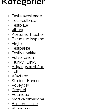
Kategorier
Fastelavnstønde
Led Festbriller
Festbriller
ølbong
Kostume Tilbehør
Barudstyr Isspand
Fløjte
Festpakke
Festivalpakke
Pulverkanon
Flunky Flunky
Adgangsarmbånd
Telt
Wayfarer
Student Banner
Volleyball
Croquet
Petanque
Morskabsmaskine
Boksemaskine
Strandtennis