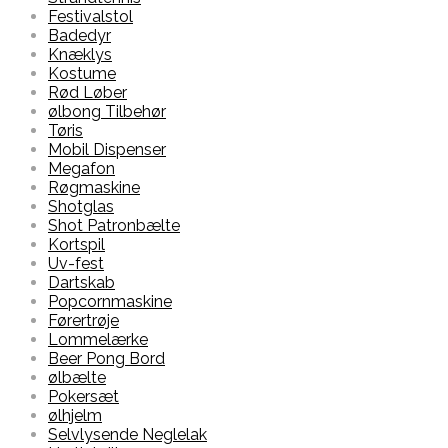
Festivalstol
Badedyr
Knæklys
Kostume
Rød Løber
ølbong Tilbehør
Tøris
Mobil Dispenser
Megafon
Røgmaskine
Shotglas
Shot Patronbælte
Kortspil
Uv-fest
Dartskab
Popcornmaskine
Førertrøje
Lommelærke
Beer Pong Bord
ølbælte
Pokersæt
ølhjelm
Selvlysende Neglelak