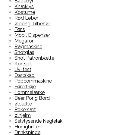
Badedyr
Knæklys
Kostume
Rød Løber
ølbong Tilbehør
Tøris
Mobil Dispenser
Megafon
Røgmaskine
Shotglas
Shot Patronbælte
Kortspil
Uv-fest
Dartskab
Popcornmaskine
Førertrøje
Lommelærke
Beer Pong Bord
ølbælte
Pokersæt
ølhjelm
Selvlysende Neglelak
Hurtigbriller
Drinkspinde