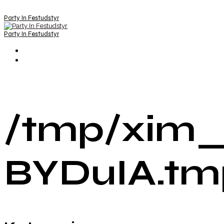
Party In Festudstyr
Party In Festudstyr
/tmp/xim_
BYDuIA.tm