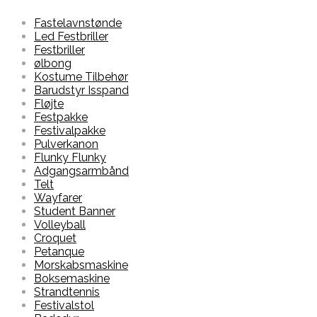
Fastelavnstønde
Led Festbriller
Festbriller
ølbong
Kostume Tilbehør
Barudstyr Isspand
Fløjte
Festpakke
Festivalpakke
Pulverkanon
Flunky Flunky
Adgangsarmbånd
Telt
Wayfarer
Student Banner
Volleyball
Croquet
Petanque
Morskabsmaskine
Boksemaskine
Strandtennis
Festivalstol