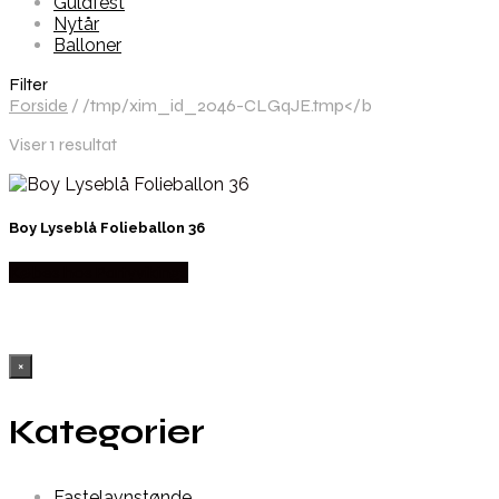
Guldfest
Nytår
Balloner
Filter
Forside
/
/tmp/xim_id_2046-CLGqJE.tmp</b
Viser 1 resultat
Boy Lyseblå Folieballon 36
Købes hos Partyvikings
×
Kategorier
Fastelavnstønde