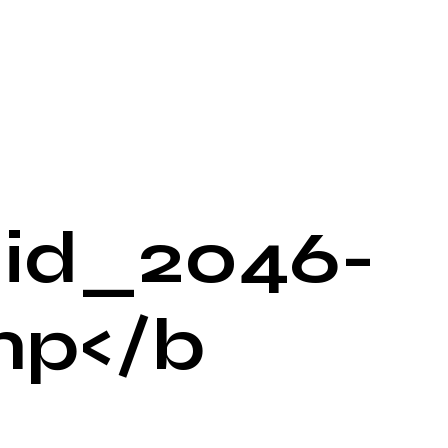
id_2046-
mp</b