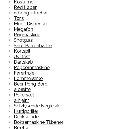
Kostume
Rød Løber
ølbong Tilbehør
Tøris
Mobil Dispenser
Megafon
Røgmaskine
Shotglas
Shot Patronbælte
Kortspil
Uv-fest
Dartskab
Popcornmaskine
Førertrøje
Lommelærke
Beer Pong Bord
ølbælte
Pokersæt
ølhjelm
Selvlysende Neglelak
Hurtigbriller
Drinkspinde
Boksemaskine Tilbehør
Brætspil