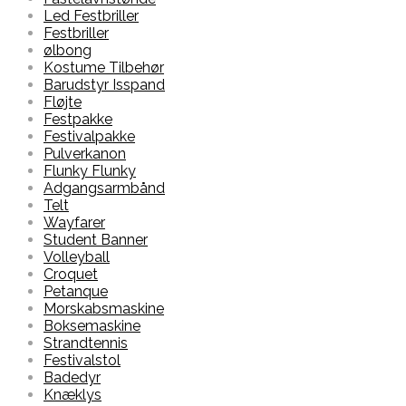
Led Festbriller
Festbriller
ølbong
Kostume Tilbehør
Barudstyr Isspand
Fløjte
Festpakke
Festivalpakke
Pulverkanon
Flunky Flunky
Adgangsarmbånd
Telt
Wayfarer
Student Banner
Volleyball
Croquet
Petanque
Morskabsmaskine
Boksemaskine
Strandtennis
Festivalstol
Badedyr
Knæklys