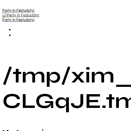
Party In Festudstyr
Party In Festudstyr
/tmp/xim_
CLGqJE.t