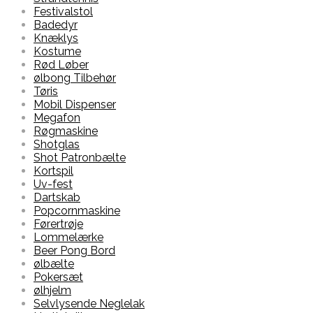
Festivalstol
Badedyr
Knæklys
Kostume
Rød Løber
ølbong Tilbehør
Tøris
Mobil Dispenser
Megafon
Røgmaskine
Shotglas
Shot Patronbælte
Kortspil
Uv-fest
Dartskab
Popcornmaskine
Førertrøje
Lommelærke
Beer Pong Bord
ølbælte
Pokersæt
ølhjelm
Selvlysende Neglelak