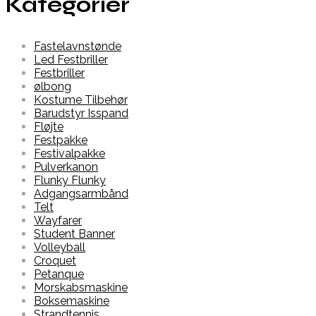
Kategorier
Fastelavnstønde
Led Festbriller
Festbriller
ølbong
Kostume Tilbehør
Barudstyr Isspand
Fløjte
Festpakke
Festivalpakke
Pulverkanon
Flunky Flunky
Adgangsarmbånd
Telt
Wayfarer
Student Banner
Volleyball
Croquet
Petanque
Morskabsmaskine
Boksemaskine
Strandtennis