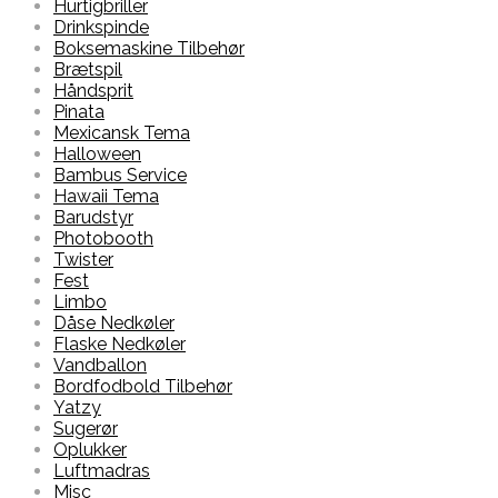
Hurtigbriller
Drinkspinde
Boksemaskine Tilbehør
Brætspil
Håndsprit
Pinata
Mexicansk Tema
Halloween
Bambus Service
Hawaii Tema
Barudstyr
Photobooth
Twister
Fest
Limbo
Dåse Nedkøler
Flaske Nedkøler
Vandballon
Bordfodbold Tilbehør
Yatzy
Sugerør
Oplukker
Luftmadras
Misc