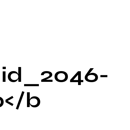
id_2046-
p</b