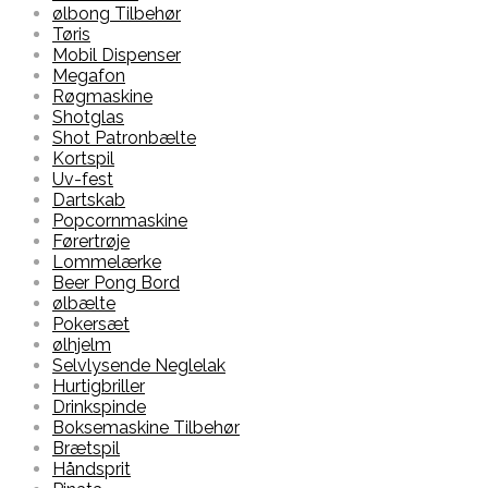
ølbong Tilbehør
Tøris
Mobil Dispenser
Megafon
Røgmaskine
Shotglas
Shot Patronbælte
Kortspil
Uv-fest
Dartskab
Popcornmaskine
Førertrøje
Lommelærke
Beer Pong Bord
ølbælte
Pokersæt
ølhjelm
Selvlysende Neglelak
Hurtigbriller
Drinkspinde
Boksemaskine Tilbehør
Brætspil
Håndsprit