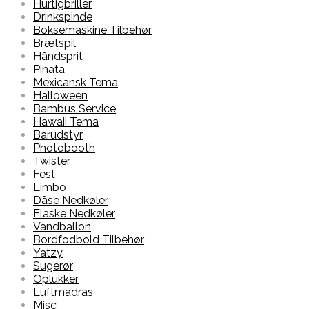
Hurtigbriller
Drinkspinde
Boksemaskine Tilbehør
Brætspil
Håndsprit
Pinata
Mexicansk Tema
Halloween
Bambus Service
Hawaii Tema
Barudstyr
Photobooth
Twister
Fest
Limbo
Dåse Nedkøler
Flaske Nedkøler
Vandballon
Bordfodbold Tilbehør
Yatzy
Sugerør
Oplukker
Luftmadras
Misc