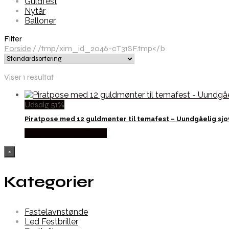
Guldfest
Nytår
Balloner
Filter
Forside
/
/tmp/xim_id_2046-cT31SF.tmp</b
Viser 1 resultat
Udsalg 51%
Piratpose med 12 guldmønter til temafest – Uundgåelig sjo
Købes hos Partyvikings
×
Kategorier
Fastelavnstønde
Led Festbriller