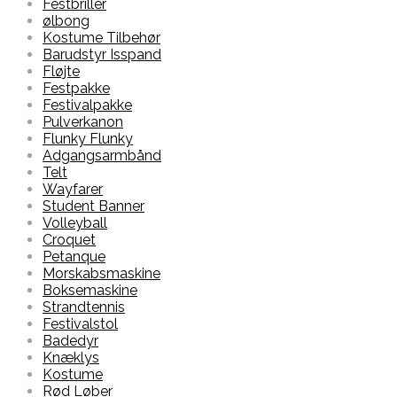
Festbriller
ølbong
Kostume Tilbehør
Barudstyr Isspand
Fløjte
Festpakke
Festivalpakke
Pulverkanon
Flunky Flunky
Adgangsarmbånd
Telt
Wayfarer
Student Banner
Volleyball
Croquet
Petanque
Morskabsmaskine
Boksemaskine
Strandtennis
Festivalstol
Badedyr
Knæklys
Kostume
Rød Løber