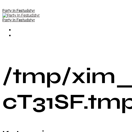
Party In Festudstyr
Party In Festudstyr
/tmp/xim_
cT31SF.tm