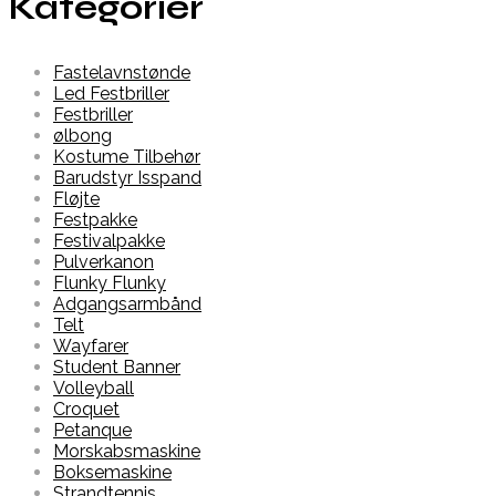
Kategorier
Fastelavnstønde
Led Festbriller
Festbriller
ølbong
Kostume Tilbehør
Barudstyr Isspand
Fløjte
Festpakke
Festivalpakke
Pulverkanon
Flunky Flunky
Adgangsarmbånd
Telt
Wayfarer
Student Banner
Volleyball
Croquet
Petanque
Morskabsmaskine
Boksemaskine
Strandtennis