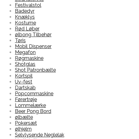
Festivalstol
Badedyr
Knæklys
Kostume
Rød Løber
ølbong Tilbehør
Tøris
Mobil Dispenser
Megafon
Røgmaskine
Shotglas
Shot Patronbælte
Kortspil
Uv-fest
Dartskab
Popcornmaskine
Førertrøje
Lommelærke
Beer Pong Bord
ølbælte
Pokersæt
ølhjelm
Selvlysende Neglelak