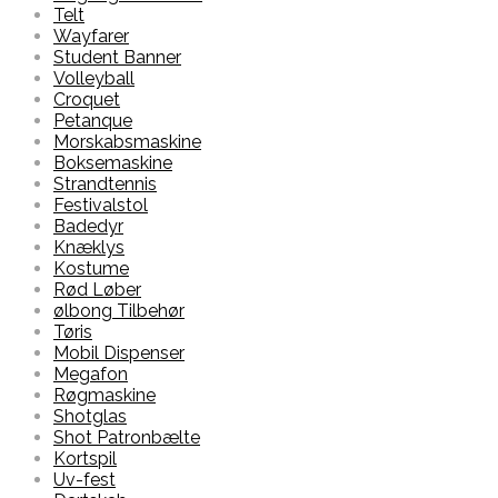
Telt
Wayfarer
Student Banner
Volleyball
Croquet
Petanque
Morskabsmaskine
Boksemaskine
Strandtennis
Festivalstol
Badedyr
Knæklys
Kostume
Rød Løber
ølbong Tilbehør
Tøris
Mobil Dispenser
Megafon
Røgmaskine
Shotglas
Shot Patronbælte
Kortspil
Uv-fest