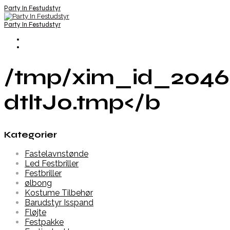
Party In Festudstyr
Party In Festudstyr
/tmp/xim_id_2046
dtltJ0.tmp</b
Kategorier
Fastelavnstønde
Led Festbriller
Festbriller
ølbong
Kostume Tilbehør
Barudstyr Isspand
Fløjte
Festpakke