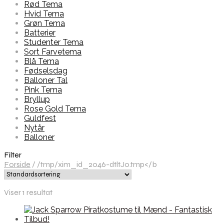
Rød Tema
Hvid Tema
Grøn Tema
Batterier
Studenter Tema
Sort Farvetema
Blå Tema
Fødselsdag
Balloner Tal
Pink Tema
Bryllup
Rose Gold Tema
Guldfest
Nytår
Balloner
Filter
Forside
/
/tmp/xim_id_2046-dtltJ0.tmp</b
Viser 1 resultat