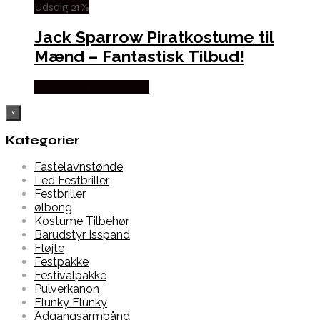
Udsalg 21%
Jack Sparrow Piratkostume til
Mænd – Fantastisk Tilbud!
Købes hos Partyvikings
×
Kategorier
Fastelavnstønde
Led Festbriller
Festbriller
ølbong
Kostume Tilbehør
Barudstyr Isspand
Fløjte
Festpakke
Festivalpakke
Pulverkanon
Flunky Flunky
Adgangsarmbånd