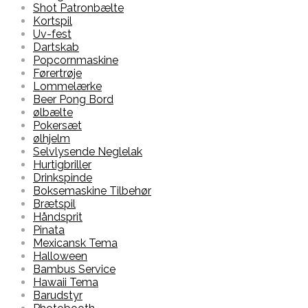
Shot Patronbælte
Kortspil
Uv-fest
Dartskab
Popcornmaskine
Førertrøje
Lommelærke
Beer Pong Bord
ølbælte
Pokersæt
ølhjelm
Selvlysende Neglelak
Hurtigbriller
Drinkspinde
Boksemaskine Tilbehør
Brætspil
Håndsprit
Pinata
Mexicansk Tema
Halloween
Bambus Service
Hawaii Tema
Barudstyr