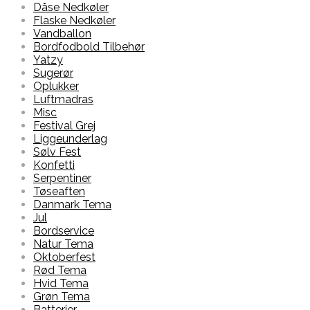
Dåse Nedkøler
Flaske Nedkøler
Vandballon
Bordfodbold Tilbehør
Yatzy
Sugerør
Oplukker
Luftmadras
Misc
Festival Grej
Liggeunderlag
Sølv Fest
Konfetti
Serpentiner
Tøseaften
Danmark Tema
Jul
Bordservice
Natur Tema
Oktoberfest
Rød Tema
Hvid Tema
Grøn Tema
Batterier