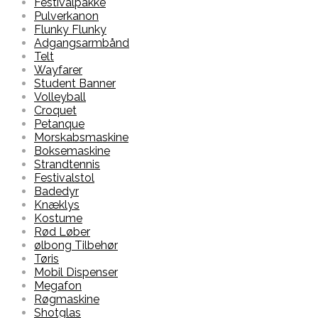
Festivalpakke
Pulverkanon
Flunky Flunky
Adgangsarmbånd
Telt
Wayfarer
Student Banner
Volleyball
Croquet
Petanque
Morskabsmaskine
Boksemaskine
Strandtennis
Festivalstol
Badedyr
Knæklys
Kostume
Rød Løber
ølbong Tilbehør
Tøris
Mobil Dispenser
Megafon
Røgmaskine
Shotglas