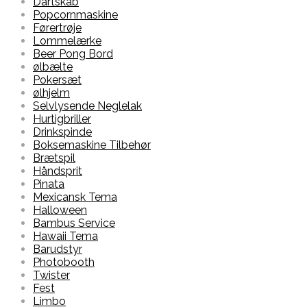
Dartskab
Popcornmaskine
Førertrøje
Lommelærke
Beer Pong Bord
ølbælte
Pokersæt
ølhjelm
Selvlysende Neglelak
Hurtigbriller
Drinkspinde
Boksemaskine Tilbehør
Brætspil
Håndsprit
Pinata
Mexicansk Tema
Halloween
Bambus Service
Hawaii Tema
Barudstyr
Photobooth
Twister
Fest
Limbo