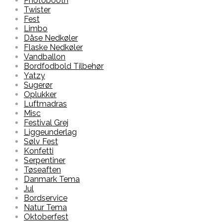
Photobooth
Twister
Fest
Limbo
Dåse Nedkøler
Flaske Nedkøler
Vandballon
Bordfodbold Tilbehør
Yatzy
Sugerør
Oplukker
Luftmadras
Misc
Festival Grej
Liggeunderlag
Sølv Fest
Konfetti
Serpentiner
Tøseaften
Danmark Tema
Jul
Bordservice
Natur Tema
Oktoberfest