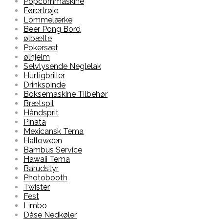
Popcornmaskine
Førertrøje
Lommelærke
Beer Pong Bord
ølbælte
Pokersæt
ølhjelm
Selvlysende Neglelak
Hurtigbriller
Drinkspinde
Boksemaskine Tilbehør
Brætspil
Håndsprit
Pinata
Mexicansk Tema
Halloween
Bambus Service
Hawaii Tema
Barudstyr
Photobooth
Twister
Fest
Limbo
Dåse Nedkøler