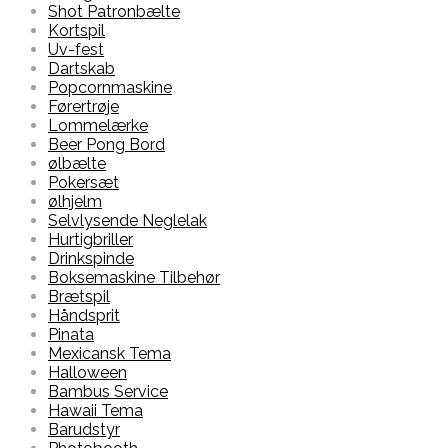
Shot Patronbælte
Kortspil
Uv-fest
Dartskab
Popcornmaskine
Førertrøje
Lommelærke
Beer Pong Bord
ølbælte
Pokersæt
ølhjelm
Selvlysende Neglelak
Hurtigbriller
Drinkspinde
Boksemaskine Tilbehør
Brætspil
Håndsprit
Pinata
Mexicansk Tema
Halloween
Bambus Service
Hawaii Tema
Barudstyr