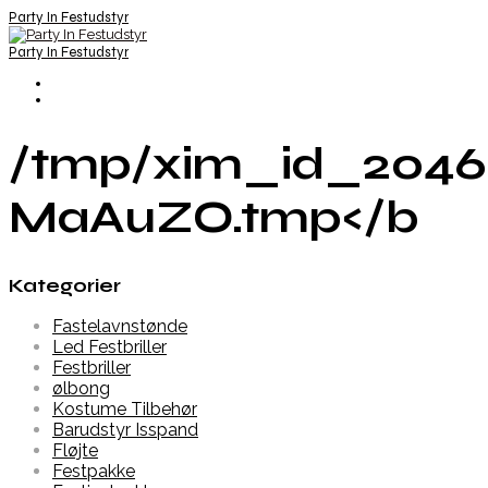
Party In Festudstyr
Party In Festudstyr
/tmp/xim_id_2046
MaAuZO.tmp</b
Kategorier
Fastelavnstønde
Led Festbriller
Festbriller
ølbong
Kostume Tilbehør
Barudstyr Isspand
Fløjte
Festpakke