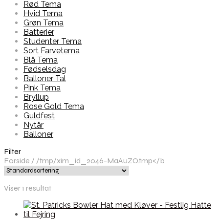
Rød Tema
Hvid Tema
Grøn Tema
Batterier
Studenter Tema
Sort Farvetema
Blå Tema
Fødselsdag
Balloner Tal
Pink Tema
Bryllup
Rose Gold Tema
Guldfest
Nytår
Balloner
Filter
Forside
/
/tmp/xim_id_2046-MaAuZO.tmp</b
Viser 1 resultat