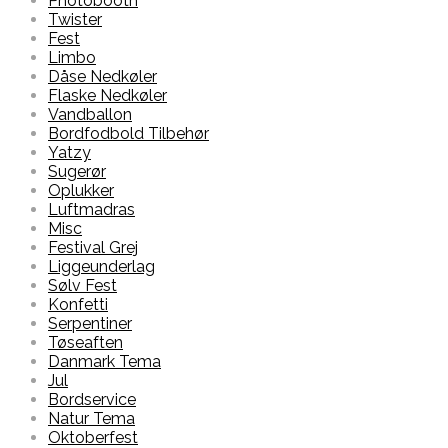
Photobooth
Twister
Fest
Limbo
Dåse Nedkøler
Flaske Nedkøler
Vandballon
Bordfodbold Tilbehør
Yatzy
Sugerør
Oplukker
Luftmadras
Misc
Festival Grej
Liggeunderlag
Sølv Fest
Konfetti
Serpentiner
Tøseaften
Danmark Tema
Jul
Bordservice
Natur Tema
Oktoberfest