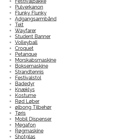
Festivalpakke
Pulverkanon
Flunky Flunky
Adgangsarmbånd
Telt
Wayfarer
Student Banner
Volleyball
Croquet
Petanque
Morskabsmaskine
Boksemaskine
Strandtennis
Festivalstol
Badedyr
Knæklys
Kostume
Rød Løber
ølbong Tilbehør
Tøris
Mobil Dispenser
Megafon
Røgmaskine
Shotglas