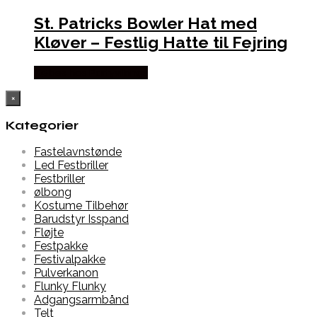
St. Patricks Bowler Hat med
Kløver – Festlig Hatte til Fejring
Købes hos Partyvikings
×
Kategorier
Fastelavnstønde
Led Festbriller
Festbriller
ølbong
Kostume Tilbehør
Barudstyr Isspand
Fløjte
Festpakke
Festivalpakke
Pulverkanon
Flunky Flunky
Adgangsarmbånd
Telt