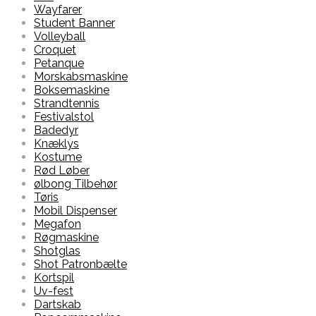
Wayfarer
Student Banner
Volleyball
Croquet
Petanque
Morskabsmaskine
Boksemaskine
Strandtennis
Festivalstol
Badedyr
Knæklys
Kostume
Rød Løber
ølbong Tilbehør
Tøris
Mobil Dispenser
Megafon
Røgmaskine
Shotglas
Shot Patronbælte
Kortspil
Uv-fest
Dartskab