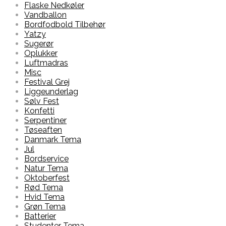
Flaske Nedkøler
Vandballon
Bordfodbold Tilbehør
Yatzy
Sugerør
Oplukker
Luftmadras
Misc
Festival Grej
Liggeunderlag
Sølv Fest
Konfetti
Serpentiner
Tøseaften
Danmark Tema
Jul
Bordservice
Natur Tema
Oktoberfest
Rød Tema
Hvid Tema
Grøn Tema
Batterier
Studenter Tema