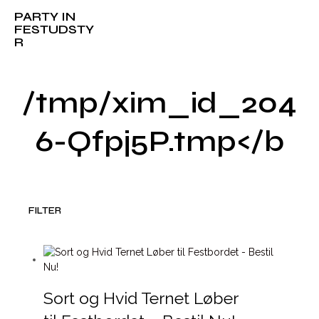
PARTY IN
FESTUDSTY
R
/tmp/xim_id_204
6-Qfpj5P.tmp</b
FILTER
Sort og Hvid Ternet Løber