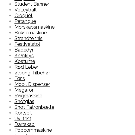
Student Banner
Volleyball
Croquet
Petanque
Morskabsmaskine
Boksemaskine
Strandtennis
Festivalstol
Badedyr
Knæklys
Kostume
Rød Løber
ølbong Tilbehør
Tøris
Mobil Dispenser
Megafon
Røgmaskine
Shotglas
Shot Patronbælte
Kortspil
Uv-fest
Dartskab
Popcornmaskine