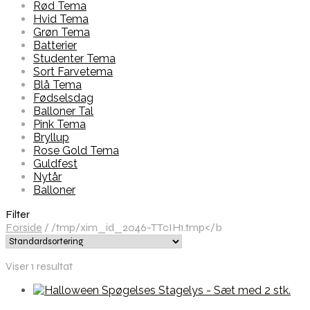
Rød Tema
Hvid Tema
Grøn Tema
Batterier
Studenter Tema
Sort Farvetema
Blå Tema
Fødselsdag
Balloner Tal
Pink Tema
Bryllup
Rose Gold Tema
Guldfest
Nytår
Balloner
Filter
Forside
/
/tmp/xim_id_2046-TTcIH1.tmp</b
Viser 1 resultat