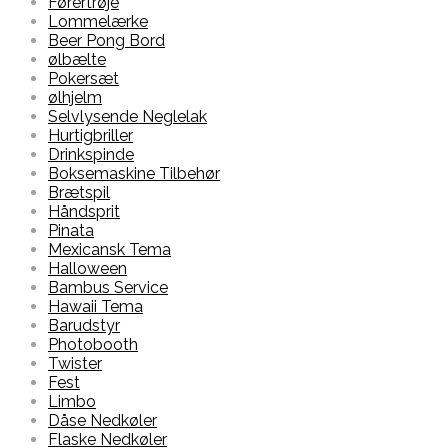
Førertrøje
Lommelærke
Beer Pong Bord
ølbælte
Pokersæt
ølhjelm
Selvlysende Neglelak
Hurtigbriller
Drinkspinde
Boksemaskine Tilbehør
Brætspil
Håndsprit
Pinata
Mexicansk Tema
Halloween
Bambus Service
Hawaii Tema
Barudstyr
Photobooth
Twister
Fest
Limbo
Dåse Nedkøler
Flaske Nedkøler