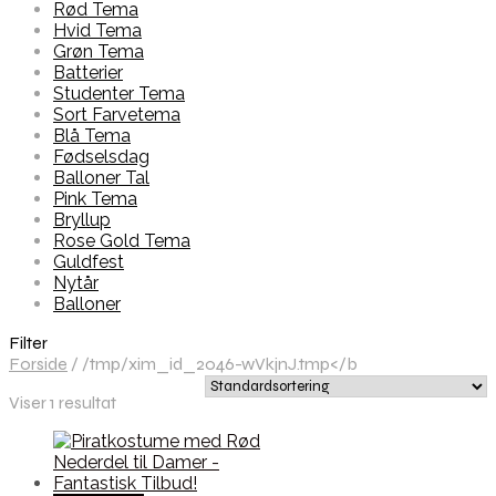
Rød Tema
Hvid Tema
Grøn Tema
Batterier
Studenter Tema
Sort Farvetema
Blå Tema
Fødselsdag
Balloner Tal
Pink Tema
Bryllup
Rose Gold Tema
Guldfest
Nytår
Balloner
Filter
Forside
/
/tmp/xim_id_2046-wVkjnJ.tmp</b
Viser 1 resultat