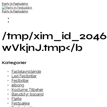
Party In Festudstyr
Party In Festudstyr
/tmp/xim_id_2046
wVkjnJ.tmp</b
Kategorier
Fastelavnstønde
Led Festbriller
Festbriller
ølbong
Kostume Tilbehør
Barudstyr Isspand
Fløjte
Festpakke