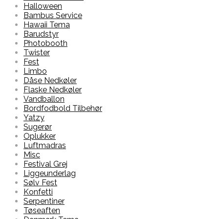
Halloween
Bambus Service
Hawaii Tema
Barudstyr
Photobooth
Twister
Fest
Limbo
Dåse Nedkøler
Flaske Nedkøler
Vandballon
Bordfodbold Tilbehør
Yatzy
Sugerør
Oplukker
Luftmadras
Misc
Festival Grej
Liggeunderlag
Sølv Fest
Konfetti
Serpentiner
Tøseaften