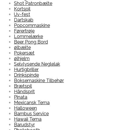
Shot Patronbælte
Kortspil
Uv-fest
Dartskab
Popcornmaskine
Førertrøje
Lommelærke
Beer Pong Bord
ølbælte
Pokersæt
ølhjelm
Selvlysende Neglelak
Hurtigbriller
Drinkspinde
Boksemaskine Tilbehør
Brætspil
Håndsprit
Pinata
Mexicansk Tema
Halloween
Bambus Service
Hawaii Tema
Barudstyr