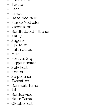
Photobooth
Twister
Fest
Limbo
Dåse Nedkøler
Flaske Nedkøler
Vandballon
Bordfodbold Tilbehør
Yatzy
Sugerør
Oplukker
Luftmadras
Misc
Festival Grej
Liggeunderlag
Sølv Fest
Konfetti
Serpentiner
Tøseaften
Danmark Tema
Jul
Bordservice
Natur Tema
Oktoberfest