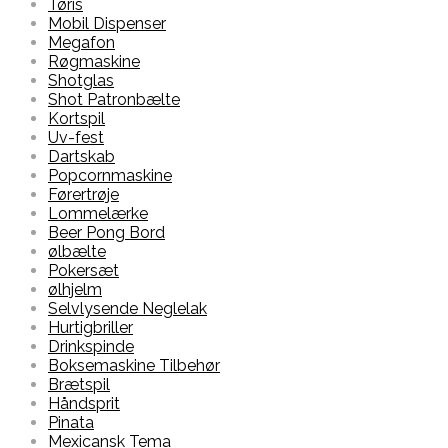
Tøris
Mobil Dispenser
Megafon
Røgmaskine
Shotglas
Shot Patronbælte
Kortspil
Uv-fest
Dartskab
Popcornmaskine
Førertrøje
Lommelærke
Beer Pong Bord
ølbælte
Pokersæt
ølhjelm
Selvlysende Neglelak
Hurtigbriller
Drinkspinde
Boksemaskine Tilbehør
Brætspil
Håndsprit
Pinata
Mexicansk Tema