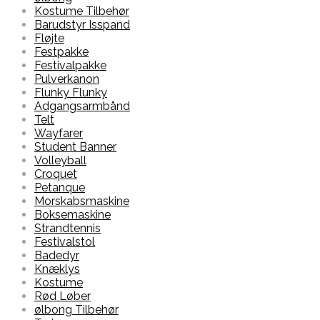
Kostume Tilbehør
Barudstyr Isspand
Fløjte
Festpakke
Festivalpakke
Pulverkanon
Flunky Flunky
Adgangsarmbånd
Telt
Wayfarer
Student Banner
Volleyball
Croquet
Petanque
Morskabsmaskine
Boksemaskine
Strandtennis
Festivalstol
Badedyr
Knæklys
Kostume
Rød Løber
ølbong Tilbehør