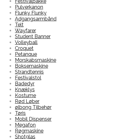
Festivalpakke
Pulverkanon
Flunky Flunky
Adgangsarmbånd
Telt
Wayfarer
Student Banner
Volleyball
Croquet
Petanque
Morskabsmaskine
Boksemaskine
Strandtennis
Festivalstol
Badedyr
Knæklys
Kostume
Rød Løber
ølbong Tilbehør
Tøris
Mobil Dispenser
Megafon
Røgmaskine
Shotglas