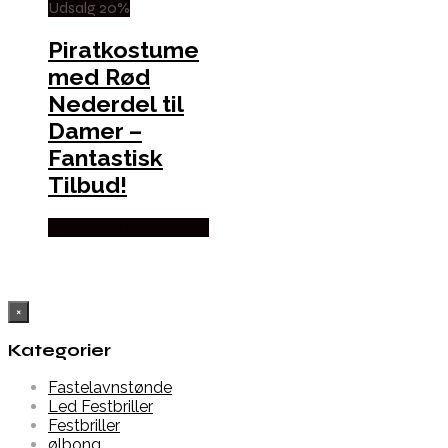
Udsalg 20%
Piratkostume
med Rød
Nederdel til
Damer –
Fantastisk
Tilbud!
Købes hos Partyvikings
×
Kategorier
Fastelavnstønde
Led Festbriller
Festbriller
ølbong